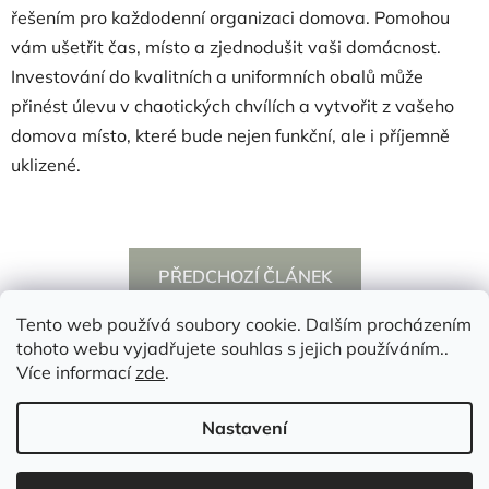
řešením pro každodenní organizaci domova. Pomohou
vám ušetřit čas, místo a zjednodušit vaši domácnost.
Investování do kvalitních a uniformních obalů může
přinést úlevu v chaotických chvílích a vytvořit z vašeho
domova místo, které bude nejen funkční, ale i příjemně
uklizené.
PŘEDCHOZÍ ČLÁNEK
Tento web používá soubory cookie. Dalším procházením
tohoto webu vyjadřujete souhlas s jejich používáním..
Z
Více informací
zde
.
á
p
Nastavení
a
t
Vytvořil Shoptet