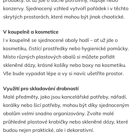
produkty, ať už jde o suché potraviny, nápoje nebo
konzervy. Sjednocený vzhled vytvoří pořádek i v těchto
skrytých prostorách, které mohou být jinak chaotické.
V koupelně a kosmetice
I v koupelně se sjednocené obaly hodí – ať už jde o
kosmetiku, čistící prostředky nebo hygienické pomůcky.
Místo různých plastových obalů si můžete pořídit
skleněné dózy, krásné košíky nebo boxy na kosmetiku.
Vše bude vypadat lépe a vy si navíc ušetříte prostor.
Využití pro skladování drobností
Malé předměty, jako jsou kancelářské potřeby, nářadí,
korálky nebo šicí potřeby, mohou být díky sjednoceným
obalům velmi snadno organizovány. Zvolte malé
průhledné plastové krabičky nebo skleněné dózy, které
budou nejen praktické, ale i dekorativní.