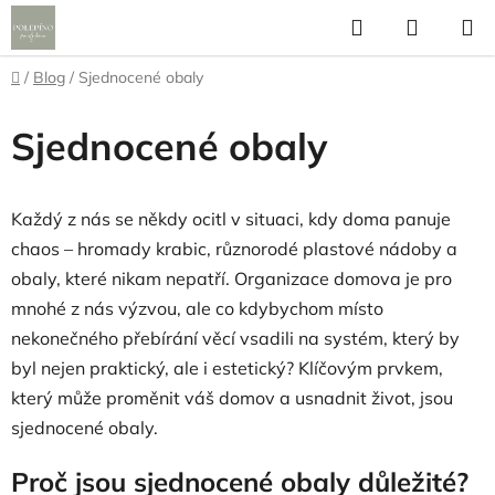
Přejít
Hledat
NÁKUP
na
KOŠÍK
obsah
Domů
/
Blog
/
Sjednocené obaly
Sjednocené obaly
Každý z nás se někdy ocitl v situaci, kdy doma panuje
chaos – hromady krabic, různorodé plastové nádoby a
obaly, které nikam nepatří. Organizace domova je pro
mnohé z nás výzvou, ale co kdybychom místo
nekonečného přebírání věcí vsadili na systém, který by
byl nejen praktický, ale i estetický? Klíčovým prvkem,
který může proměnit váš domov a usnadnit život, jsou
sjednocené obaly.
Proč jsou sjednocené obaly důležité?