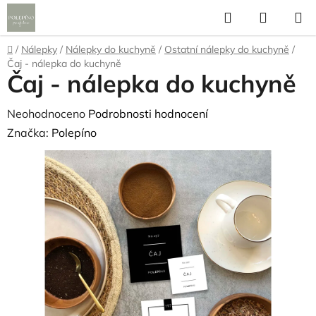
Přejít
Hledat
NÁKUP
na
KOŠÍK
obsah
Domů
/
Nálepky
/
Nálepky do kuchyně
/
Ostatní nálepky do kuchyně
/
Čaj - nálepka do kuchyně
Čaj - nálepka do kuchyně
Průměrné
Neohodnoceno
Podrobnosti hodnocení
hodnocení
Značka:
Polepíno
produktu
je
0,0
z
5
hvězdiček.