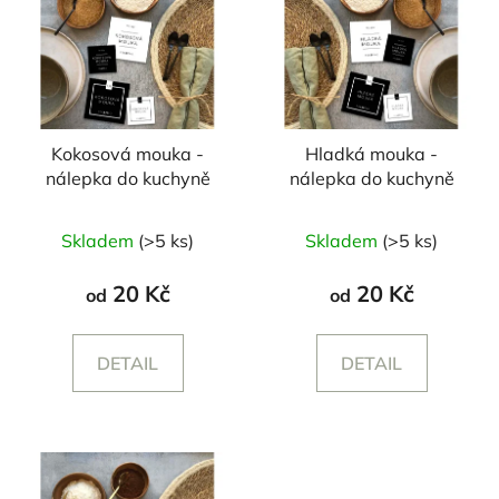
Kokosová mouka -
Hladká mouka -
nálepka do kuchyně
nálepka do kuchyně
Průměrné
Skladem
(>5 ks)
Skladem
(>5 ks)
hodnocení
produktu
20 Kč
20 Kč
od
od
je
4,0
DETAIL
DETAIL
z
5
hvězdiček.