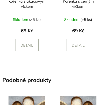
Kořenka s akáciovým
Kořenka s černým
víčkem
víčkem
Průměrné
Průměrné
Skladem
(>5 ks)
Skladem
(>5 ks)
hodnocení
hodnocení
produktu
produktu
69 Kč
69 Kč
je
je
5,0
5,0
DETAIL
DETAIL
z
z
5
5
hvězdiček.
hvězdiček.
Podobné produkty