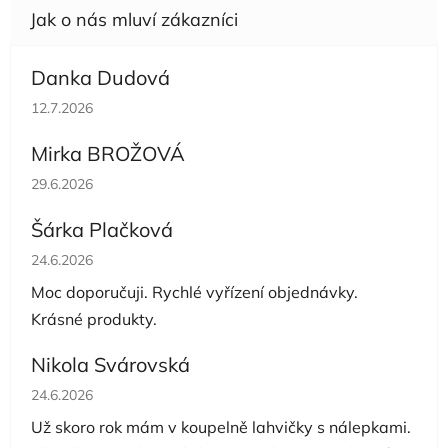
Danka Dudová
Hodnocení obchodu je 5 z 5 hvězdiček.
12.7.2026
Mirka BROŽOVÁ
Hodnocení obchodu je 5 z 5 hvězdiček.
29.6.2026
Šárka Plačková
Hodnocení obchodu je 5 z 5 hvězdiček.
24.6.2026
Moc doporučuji. Rychlé vyřízení objednávky.
Krásné produkty.
Nikola Svárovská
Hodnocení obchodu je 5 z 5 hvězdiček.
24.6.2026
Už skoro rok mám v koupelně lahvičky s nálepkami.