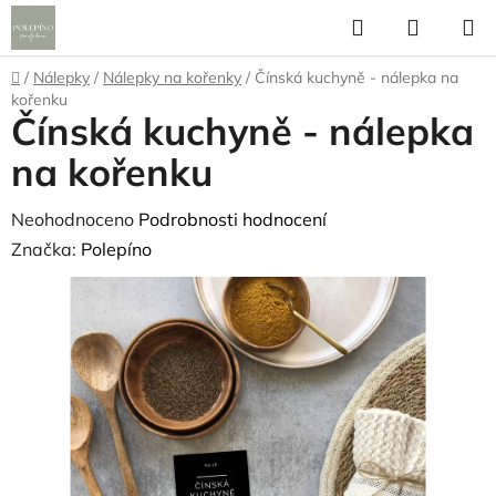
Přejít
Hledat
NÁKUP
na
KOŠÍK
obsah
Domů
/
Nálepky
/
Nálepky na kořenky
/
Čínská kuchyně - nálepka na
kořenku
Čínská kuchyně - nálepka
na kořenku
Průměrné
Neohodnoceno
Podrobnosti hodnocení
hodnocení
Značka:
Polepíno
produktu
je
0,0
z
5
hvězdiček.