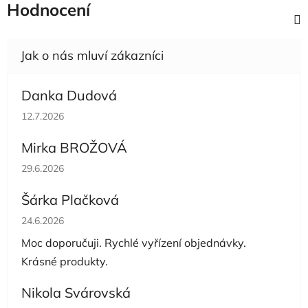
Hodnocení
Danka Dudová
Hodnocení obchodu je 5 z 5 hvězdiček.
12.7.2026
Mirka BROŽOVÁ
Hodnocení obchodu je 5 z 5 hvězdiček.
29.6.2026
Šárka Plačková
Hodnocení obchodu je 5 z 5 hvězdiček.
24.6.2026
Moc doporučuji. Rychlé vyřízení objednávky.
Krásné produkty.
Nikola Svárovská