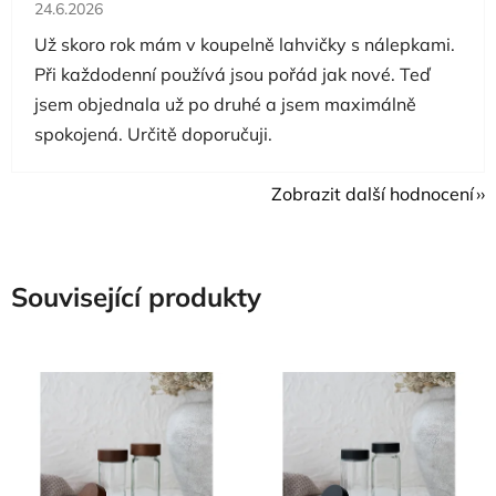
Hodnocení obchodu je 5 z 5 hvězdiček.
24.6.2026
Už skoro rok mám v koupelně lahvičky s nálepkami.
Při každodenní používá jsou pořád jak nové. Teď
jsem objednala už po druhé a jsem maximálně
spokojená. Určitě doporučuji.
Zobrazit další hodnocení
Související produkty