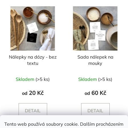
Nálepky na dózy - bez
Sada nálepek na
textu
mouky
Průměrné
Skladem
(>5 ks)
Skladem
(>5 ks)
hodnocení
produktu
20 Kč
60 Kč
od
od
je
5,0
DETAIL
DETAIL
z
5
Tento web používá soubory cookie. Dalším procházením