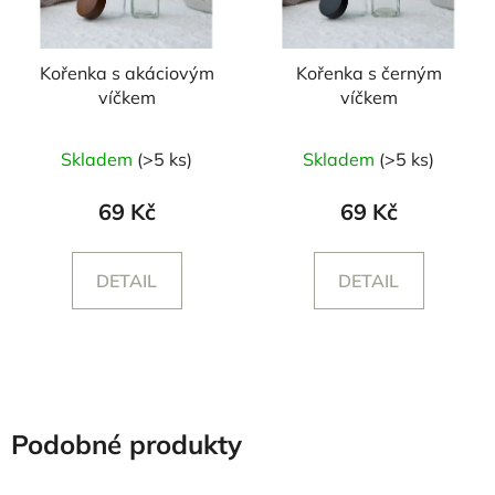
Kořenka s akáciovým
Kořenka s černým
víčkem
víčkem
Průměrné
Průměrné
Skladem
(>5 ks)
Skladem
(>5 ks)
hodnocení
hodnocení
produktu
produktu
69 Kč
69 Kč
je
je
5,0
5,0
DETAIL
DETAIL
z
z
5
5
hvězdiček.
hvězdiček.
Podobné produkty