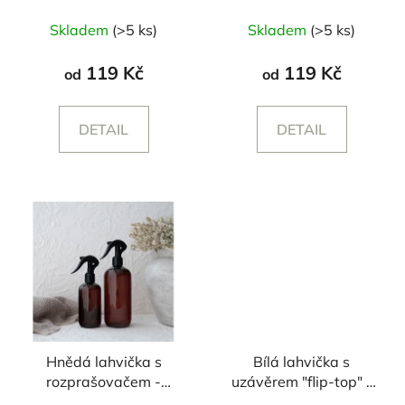
Průměrné
Skladem
(>5 ks)
Skladem
(>5 ks)
hodnocení
produktu
119 Kč
119 Kč
od
od
je
5,0
DETAIL
DETAIL
z
5
hvězdiček.
Hnědá lahvička s
Bílá lahvička s
rozprašovačem -
uzávěrem "flip-top" -
250/500 ml
250/500 ml