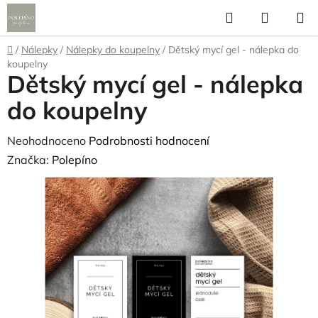
Přejít
Hledat
NÁKUP
na
KOŠÍK
obsah
Domů
/
Nálepky
/
Nálepky do koupelny
/
Dětský mycí gel - nálepka do
koupelny
Dětský mycí gel - nálepka
do koupelny
Průměrné
Neohodnoceno
Podrobnosti hodnocení
hodnocení
Značka:
Polepíno
produktu
je
0,0
z
5
hvězdiček.