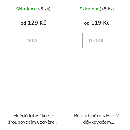
Průměrné
Skladem
(>5 ks)
Skladem
(>5 ks)
hodnocení
produktu
129 Kč
119 Kč
od
od
je
5,0
DETAIL
DETAIL
z
5
hvězdiček.
Hnědá lahvička se
Bílá lahvička s BÍLÝM
šroubovacím uzávěrem
dávkovačem
- 250/500 ml
250/500ml