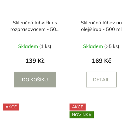
Skleněná lahvička s
Skleněná láhev na
rozprašovačem - 500
olej/sirup - 500 ml
ml
Průměrné
Skladem
(1 ks)
Skladem
(>5 ks)
hodnocení
produktu
139 Kč
169 Kč
je
4,6
DO KOŠÍKU
DETAIL
z
5
hvězdiček.
AKCE
AKCE
NOVINKA