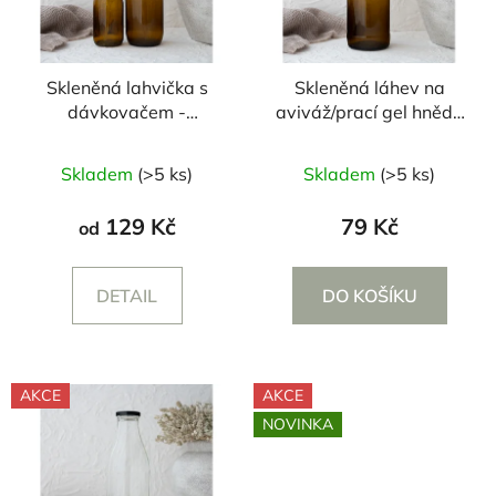
Skleněná lahvička s
Skleněná láhev na
dávkovačem -
aviváž/prací gel hnědá
250/500 ml
- 1000 ml
Skladem
(>5 ks)
Skladem
(>5 ks)
129 Kč
79 Kč
od
DETAIL
DO KOŠÍKU
AKCE
AKCE
NOVINKA