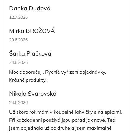
Danka Dudová
Hodnocení obchodu je 5 z 5 hvězdiček.
12.7.2026
Mirka BROŽOVÁ
Hodnocení obchodu je 5 z 5 hvězdiček.
29.6.2026
Šárka Plačková
Hodnocení obchodu je 5 z 5 hvězdiček.
24.6.2026
Moc doporučuji. Rychlé vyřízení objednávky.
Krásné produkty.
Nikola Svárovská
Hodnocení obchodu je 5 z 5 hvězdiček.
24.6.2026
Už skoro rok mám v koupelně lahvičky s nálepkami.
Při každodenní používá jsou pořád jak nové. Teď
jsem objednala už po druhé a jsem maximálně