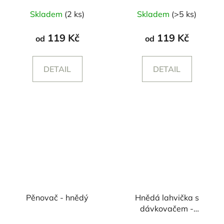
Průměrné
Skladem
(2 ks)
Skladem
(>5 ks)
hodnocení
produktu
119 Kč
119 Kč
od
od
je
5,0
DETAIL
DETAIL
z
5
hvězdiček.
Pěnovač - hnědý
Hnědá lahvička s
dávkovačem -
250/500 ml