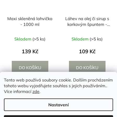
Maxi skleněná lahvička
Láhev na olej či sirup s
- 1000 ml
korkovým špuntem -
500 ml
Průměrné
Skladem
(>5 ks)
Skladem
(>5 ks)
hodnocení
produktu
139 Kč
109 Kč
je
5,0
DO KOŠÍKU
DO KOŠÍKU
z
5
Tento web používá soubory cookie. Dalším procházením
hvězdiček.
tohoto webu vyjadřujete souhlas s jejich používáním..
Z
Více informací
zde
.
á
p
Nastavení
a
t