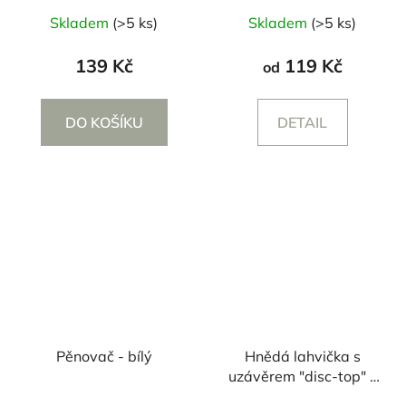
Průměrné
Průměrné
Skladem
(>5 ks)
Skladem
(>5 ks)
hodnocení
hodnocení
produktu
produktu
139 Kč
119 Kč
od
je
je
5,0
5,0
DO KOŠÍKU
DETAIL
z
z
5
5
hvězdiček.
hvězdiček.
Pěnovač - bílý
Hnědá lahvička s
uzávěrem "disc-top" -
250/500 ml