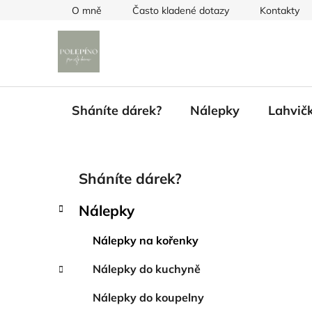
Přejít
O mně
Často kladené dotazy
Kontakty
na
obsah
Sháníte dárek?
Nálepky
Lahvič
P
K
Přeskočit
Sháníte dárek?
a
kategorie
o
t
s
Nálepky
e
t
g
r
Nálepky na kořenky
o
a
r
Nálepky do kuchyně
i
n
e
n
Nálepky do koupelny