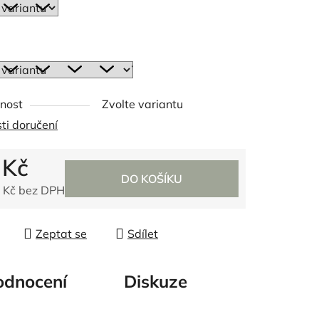
ek.
nost
Zvolte variantu
ti doručení
 Kč
DO KOŠÍKU
 Kč bez DPH
 cena:
Zeptat se
Sdílet
dnocení
Diskuze