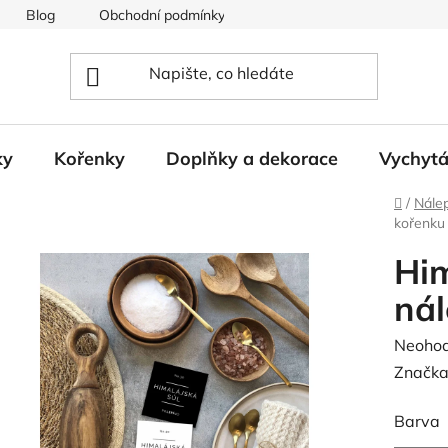
Blog
Obchodní podmínky
Podmínky ochrany osobních
ky
Kořenky
Doplňky a dekorace
Vychyt
Domů
/
Nále
kořenku
Him
nál
Průměr
Neoho
hodnoc
Značka
produk
Barva
je