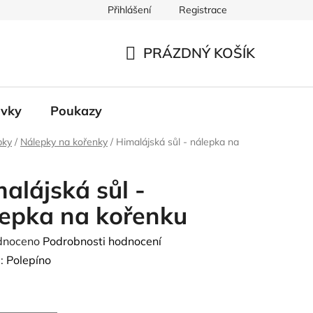
Přihlášení
Registrace
 údajů
PRÁZDNÝ KOŠÍK
NÁKUPNÍ
KOŠÍK
ávky
Poukazy
pky
/
Nálepky na kořenky
/
Himalájská sůl - nálepka na
alájská sůl -
epka na kořenku
né
dnoceno
Podrobnosti hodnocení
ení
:
Polepíno
tu