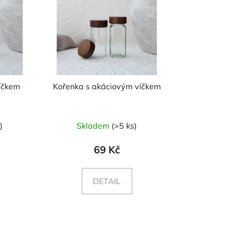
íčkem
Kořenka s akáciovým víčkem
né
Průměrné
)
Skladem
(>5 ks)
ení
hodnocení
tu
produktu
69 Kč
je
5,0
DETAIL
z
5
ek.
hvězdiček.