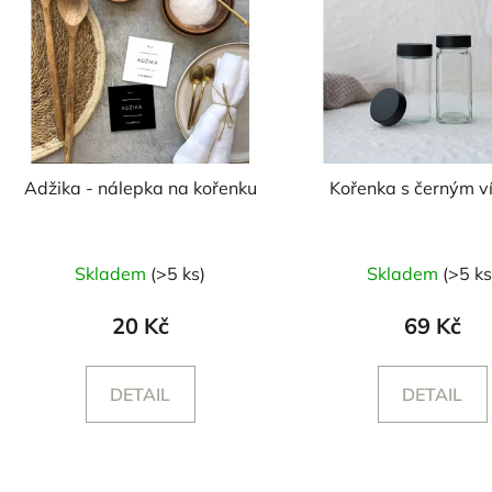
Adžika - nálepka na kořenku
Kořenka s černým v
Průměrné
Průměr
Skladem
(>5 ks)
Skladem
(>5 ks
hodnocení
hodnoc
produktu
produk
20 Kč
69 Kč
je
je
5,0
5,0
DETAIL
DETAIL
z
z
5
5
hvězdiček.
hvězdič