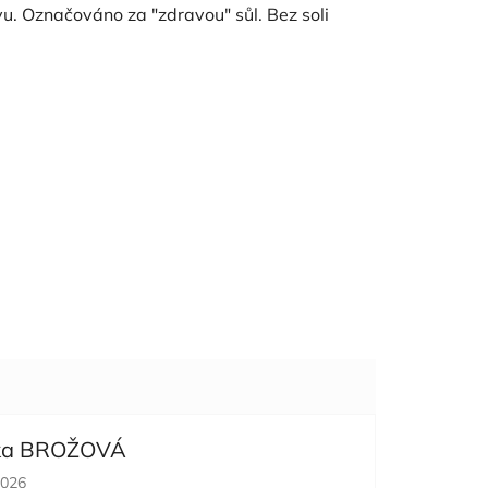
u. Označováno za "zdravou" sůl. Bez soli
ka BROŽOVÁ
cení obchodu je 5 z 5 hvězdiček.
2026