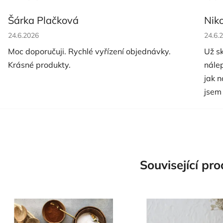
Šárka Plačková
Nik
Hodnocení obchodu je 5 z 5 hvězdiček.
Hodno
24.6.2026
24.6.
Moc doporučuji. Rychlé vyřízení objednávky.
Už s
Krásné produkty.
nále
jak 
jsem
Související pr