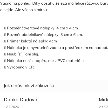
Krásná na pohled. Díky obsahu železa má lehce růžovou barv
to nejde. Ale všeho s mírou.
Rozměr čtvercové nálepky: 4 cm x 4 cm.
Rozměr obdélníkové nálepky: 3 cm x 6 cm.
Průměr kulaté nálepky: 4cm
Nálepka je omyvatelná vodou a prostředkem na nádobí.
Neublíží jí ani olej.
Nálepka není z papíru, ale z PVC materiálu.
Vyrobeno v ČR.
Danka Dudová
Mir
Hodnocení obchodu je 5 z 5 hvězdiček.
Hodno
12.7.2026
29.6.