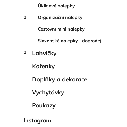
í
Úklidové nálepky
p
a
Organizační nálepky
n
Cestovní mini nálepky
e
l
Slovenské nálepky - doprodej
Lahvičky
Kořenky
Doplňky a dekorace
Vychytávky
Poukazy
Instagram