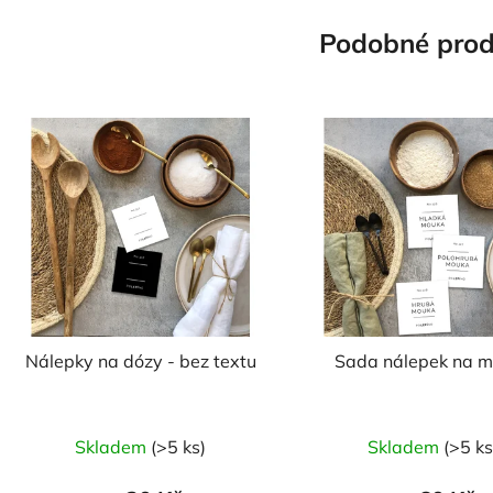
Podobné prod
Nálepky na dózy - bez textu
Sada nálepek na 
Průměr
Skladem
(>5 ks)
Skladem
(>5 ks
hodnoc
produk