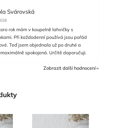
ola Svárovská
cení obchodu je 5 z 5 hvězdiček.
2026
koro rok mám v koupelně lahvičky s
pkami. Při každodenní používá jsou pořád
nové. Teď jsem objednala už po druhé a
 maximálně spokojená. Určitě doporučuji.
Zobrazit další hodnocení
odukty