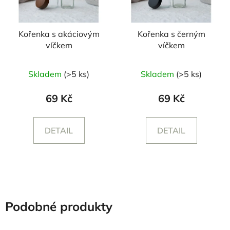
Kořenka s akáciovým
Kořenka s černým
víčkem
víčkem
Průměrné
Průměrné
Skladem
(>5 ks)
Skladem
(>5 ks)
hodnocení
hodnocení
produktu
produktu
69 Kč
69 Kč
je
je
5,0
5,0
DETAIL
DETAIL
z
z
5
5
hvězdiček.
hvězdiček.
Podobné produkty