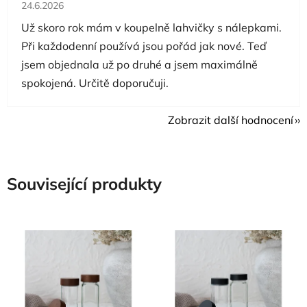
Hodnocení obchodu je 5 z 5 hvězdiček.
24.6.2026
Už skoro rok mám v koupelně lahvičky s nálepkami.
Při každodenní používá jsou pořád jak nové. Teď
jsem objednala už po druhé a jsem maximálně
spokojená. Určitě doporučuji.
Zobrazit další hodnocení
Související produkty