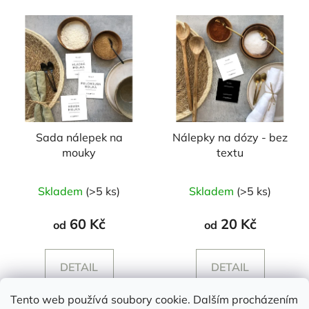
Sada nálepek na
Nálepky na dózy - bez
mouky
textu
Průměrné
Skladem
(>5 ks)
Skladem
(>5 ks)
hodnocení
produktu
60 Kč
20 Kč
od
od
je
5,0
DETAIL
DETAIL
z
5
Tento web používá soubory cookie. Dalším procházením