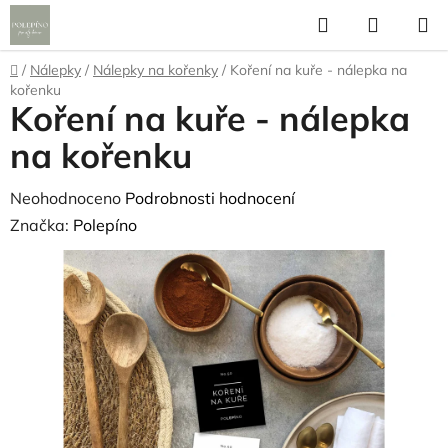
Přejít
Hledat
NÁKUP
na
KOŠÍK
obsah
Domů
/
Nálepky
/
Nálepky na kořenky
/
Koření na kuře - nálepka na
kořenku
Koření na kuře - nálepka
na kořenku
Průměrné
Neohodnoceno
Podrobnosti hodnocení
hodnocení
Značka:
Polepíno
produktu
je
0,0
z
5
hvězdiček.