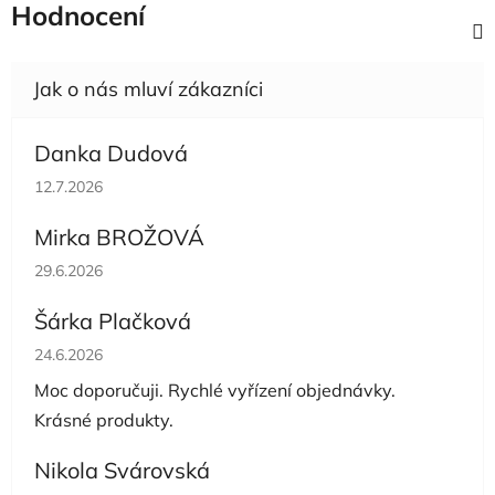
Hodnocení
Danka Dudová
Hodnocení obchodu je 5 z 5 hvězdiček.
12.7.2026
Mirka BROŽOVÁ
Hodnocení obchodu je 5 z 5 hvězdiček.
29.6.2026
Šárka Plačková
Hodnocení obchodu je 5 z 5 hvězdiček.
24.6.2026
Moc doporučuji. Rychlé vyřízení objednávky.
Krásné produkty.
Nikola Svárovská