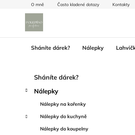
Přejít
O mně
Často kladené dotazy
Kontakty
na
obsah
Sháníte dárek?
Nálepky
Lahvič
P
K
Přeskočit
Sháníte dárek?
a
kategorie
o
t
s
Nálepky
e
t
g
r
Nálepky na kořenky
o
a
r
Nálepky do kuchyně
i
n
e
n
Nálepky do koupelny