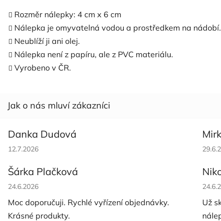
Rozměr nálepky: 4 cm x 6 cm
Nálepka je omyvatelná vodou a prostředkem na nádobí.
Neublíží ji ani olej.
Nálepka není z papíru, ale z PVC materiálu.
Vyrobeno v ČR.
Danka Dudová
Mir
Hodnocení obchodu je 5 z 5 hvězdiček.
Hodno
12.7.2026
29.6.
Šárka Plačková
Nik
Hodnocení obchodu je 5 z 5 hvězdiček.
Hodno
24.6.2026
24.6.
Moc doporučuji. Rychlé vyřízení objednávky.
Už s
Krásné produkty.
nále