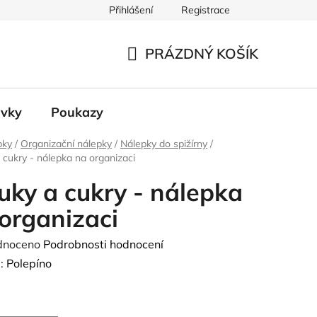
Přihlášení
Registrace
 údajů
PRÁZDNÝ KOŠÍK
NÁKUPNÍ
KOŠÍK
ávky
Poukazy
pky
/
Organizační nálepky
/
Nálepky do spižírny
/
cukry - nálepka na organizaci
ky a cukry - nálepka
organizaci
né
dnoceno
Podrobnosti hodnocení
ení
:
Polepíno
tu