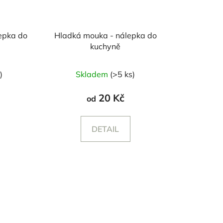
lepka do
Hladká mouka - nálepka do
kuchyně
Průměrné
)
Skladem
(>5 ks)
hodnocení
produktu
20 Kč
od
je
4,0
DETAIL
z
5
hvězdiček.