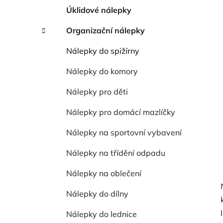
í
Úklidové nálepky
p
a
Organizační nálepky
n
Nálepky do spižírny
e
l
Nálepky do komory
Nálepky pro děti
Nálepky pro domácí mazlíčky
Nálepky na sportovní vybavení
Nálepky na třídění odpadu
Nálepky na oblečení
Nálepky do dílny
Nálepky do lednice