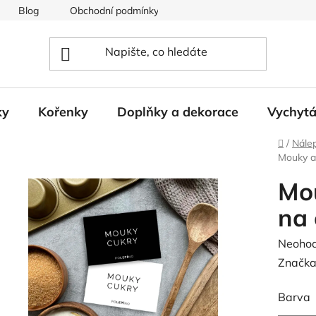
Blog
Obchodní podmínky
Podmínky ochrany osobních
ky
Kořenky
Doplňky a dekorace
Vychyt
Domů
/
Nále
Mouky a 
Mou
na 
Průměr
Neoho
hodnoc
Značka
produk
Barva
je