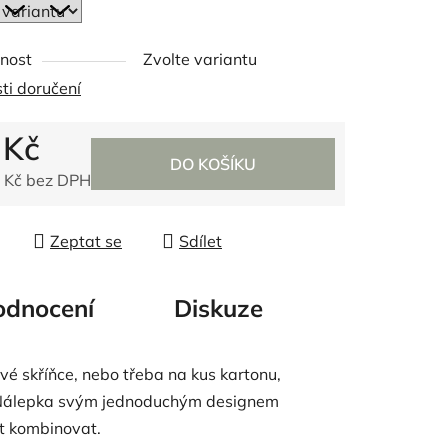
nost
Zvolte variantu
ek.
ti doručení
 Kč
DO KOŠÍKU
 Kč bez DPH
 cena:
Zeptat se
Sdílet
dnocení
Diskuze
vé skříňce, nebo třeba na kus kartonu,
u. Nálepka svým jednoduchým designem
át kombinovat.