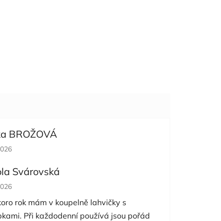
ka BROŽOVÁ
cení obchodu je 5 z 5 hvězdiček.
2026
ola Svárovská
cení obchodu je 5 z 5 hvězdiček.
2026
koro rok mám v koupelně lahvičky s
pkami. Při každodenní používá jsou pořád