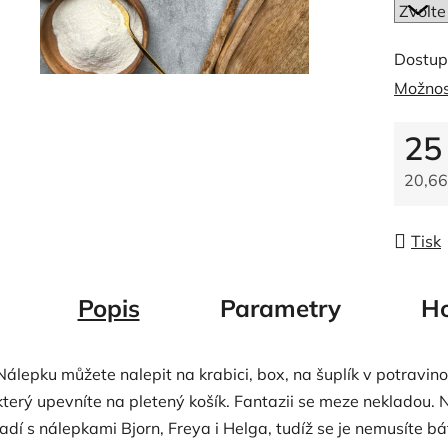
0,0
z
5
Dostup
hvězdič
Možnos
25
20,66
Měrná
Tisk
Popis
Parametry
Ho
Nálepku můžete nalepit na krabici, box, na šuplík v potravino
který upevníte na pletený košík. Fantazii se meze neklado
ladí s nálepkami Bjorn, Freya i Helga, tudíž se je nemusíte b