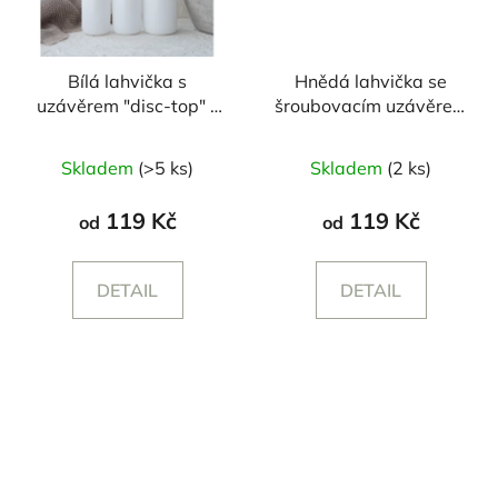
Bílá lahvička s
Hnědá lahvička se
uzávěrem "disc-top" -
šroubovacím uzávěrem
250/500 ml
- 250/500 ml
Skladem
(>5 ks)
Skladem
(2 ks)
119 Kč
119 Kč
od
od
DETAIL
DETAIL