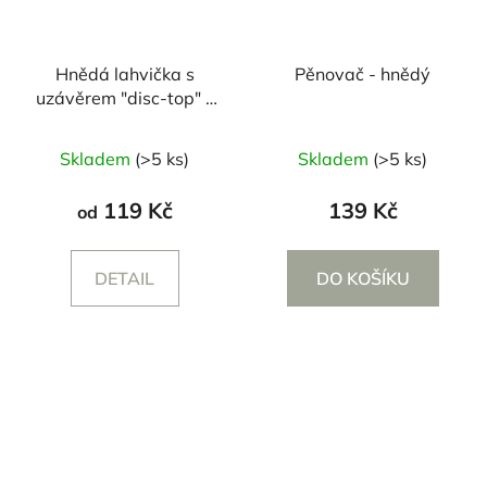
Hnědá lahvička s
Pěnovač - hnědý
uzávěrem "disc-top" -
250/500 ml
Průměrné
Skladem
(>5 ks)
Skladem
(>5 ks)
hodnocení
produktu
119 Kč
139 Kč
od
je
5,0
DETAIL
DO KOŠÍKU
z
5
hvězdiček.