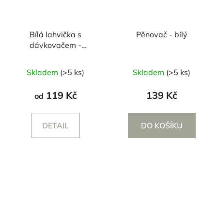
Bílá lahvička s
Pěnovač - bílý
dávkovačem -
250/500 ml
Průměrné
Skladem
(>5 ks)
Skladem
(>5 ks)
hodnocení
produktu
119 Kč
139 Kč
od
je
5,0
DETAIL
DO KOŠÍKU
z
5
hvězdiček.