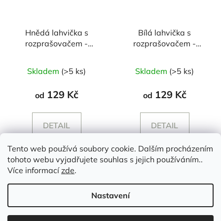
Hnědá lahvička s
Bílá lahvička s
rozprašovačem -
rozprašovačem -
250/500 ml
250/500 ml
Průměrné
Skladem
(>5 ks)
Skladem
(>5 ks)
hodnocení
produktu
129 Kč
129 Kč
od
od
je
5,0
DETAIL
DETAIL
z
5
Tento web používá soubory cookie. Dalším procházením
hvězdiček.
tohoto webu vyjadřujete souhlas s jejich používáním..
Z
Více informací
zde
.
á
p
Nastavení
a
t
Vytvořil Shoptet