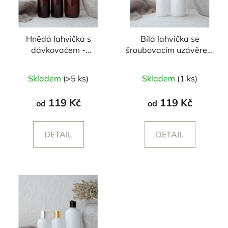
Hnědá lahvička s
Bílá lahvička se
dávkovačem -
šroubovacím uzávěrem
250/500 ml
- 250/500 ml
Průměrné
Skladem
(>5 ks)
Skladem
(1 ks)
hodnocení
produktu
119 Kč
119 Kč
od
od
je
5,0
DETAIL
DETAIL
z
5
hvězdiček.