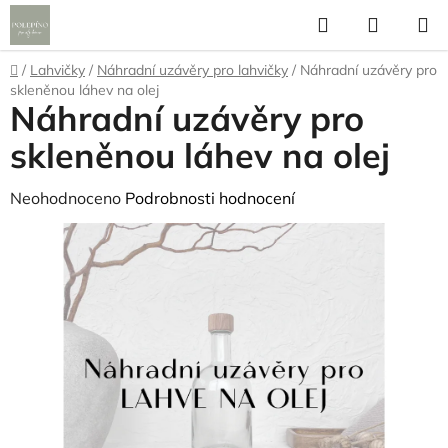
Přejít
Hledat
NÁKUP
na
KOŠÍK
obsah
Domů
/
Lahvičky
/
Náhradní uzávěry pro lahvičky
/
Náhradní uzávěry pro
skleněnou láhev na olej
Náhradní uzávěry pro
skleněnou láhev na olej
Průměrné
Neohodnoceno
Podrobnosti hodnocení
hodnocení
produktu
je
0,0
z
5
hvězdiček.