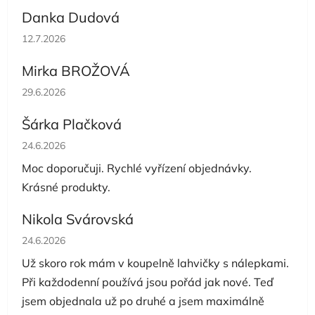
Danka Dudová
Hodnocení obchodu je 5 z 5 hvězdiček.
12.7.2026
Mirka BROŽOVÁ
Hodnocení obchodu je 5 z 5 hvězdiček.
29.6.2026
Šárka Plačková
Hodnocení obchodu je 5 z 5 hvězdiček.
24.6.2026
Moc doporučuji. Rychlé vyřízení objednávky.
Krásné produkty.
Nikola Svárovská
Hodnocení obchodu je 5 z 5 hvězdiček.
24.6.2026
Už skoro rok mám v koupelně lahvičky s nálepkami.
Při každodenní používá jsou pořád jak nové. Teď
jsem objednala už po druhé a jsem maximálně