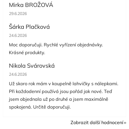
Mirka BROŽOVÁ
Hodnocení obchodu je 5 z 5 hvězdiček.
29.6.2026
Šárka Plačková
Hodnocení obchodu je 5 z 5 hvězdiček.
24.6.2026
Moc doporučuji. Rychlé vyřízení objednávky.
Krásné produkty.
Nikola Svárovská
Hodnocení obchodu je 5 z 5 hvězdiček.
24.6.2026
Už skoro rok mám v koupelně lahvičky s nálepkami.
Při každodenní používá jsou pořád jak nové. Teď
jsem objednala už po druhé a jsem maximálně
spokojená. Určitě doporučuji.
Zobrazit další hodnocení