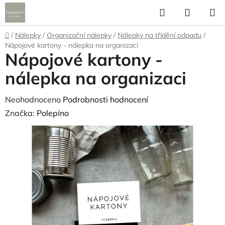
Přejít
Hledat
NÁKUP
na
KOŠÍK
obsah
Domů
/
Nálepky
/
Organizační nálepky
/
Nálepky na třídění odpadu
/
Nápojové kartony - nálepka na organizaci
Nápojové kartony -
nálepka na organizaci
Průměrné
Neohodnoceno
Podrobnosti hodnocení
hodnocení
Značka:
Polepíno
produktu
je
0,0
z
5
hvězdiček.