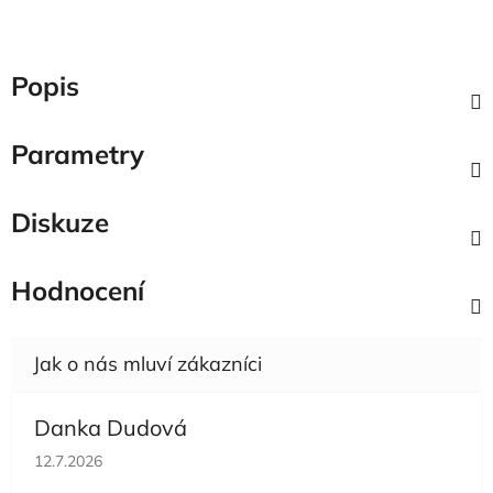
Popis
Parametry
Diskuze
Hodnocení
Danka Dudová
Hodnocení obchodu je 5 z 5 hvězdiček.
12.7.2026