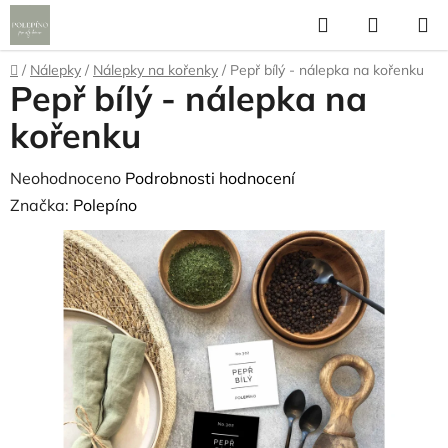
Přejít
Hledat
NÁKUP
na
KOŠÍK
obsah
Domů
/
Nálepky
/
Nálepky na kořenky
/
Pepř bílý - nálepka na kořenku
Pepř bílý - nálepka na
kořenku
Průměrné
Neohodnoceno
Podrobnosti hodnocení
hodnocení
Značka:
Polepíno
produktu
je
0,0
z
5
hvězdiček.