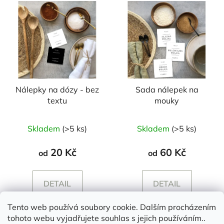
Nálepky na dózy - bez
Sada nálepek na
textu
mouky
Průměrné
Skladem
(>5 ks)
Skladem
(>5 ks)
hodnocení
produktu
20 Kč
60 Kč
od
od
je
5,0
DETAIL
DETAIL
z
5
Tento web používá soubory cookie. Dalším procházením
hvězdiček.
tohoto webu vyjadřujete souhlas s jejich používáním..