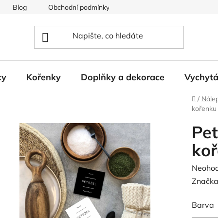
Blog
Obchodní podmínky
Podmínky ochrany osobních
ky
Kořenky
Doplňky a dekorace
Vychyt
Domů
/
Nále
kořenku
Pet
ko
Průměr
Neoho
hodnoc
Značka
produk
Barva
je