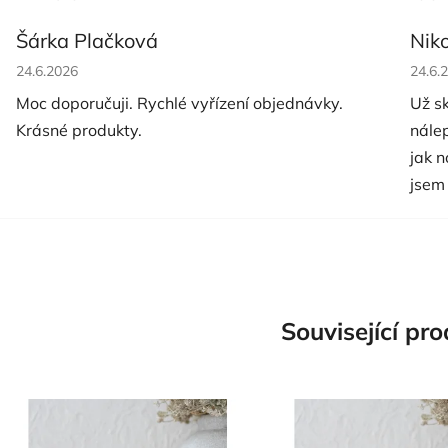
Šárka Plačková
Nik
Hodnocení obchodu je 5 z 5 hvězdiček.
Hodno
24.6.2026
24.6.
Moc doporučuji. Rychlé vyřízení objednávky.
Už s
Krásné produkty.
nále
jak 
jsem
Související pr