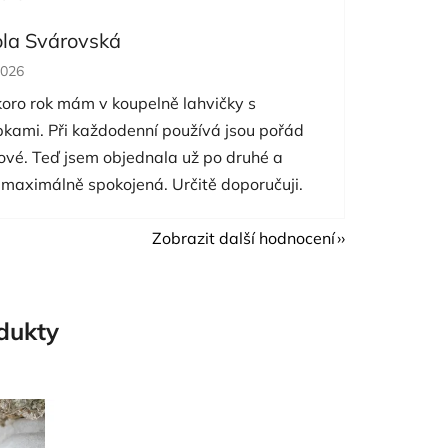
ola Svárovská
cení obchodu je 5 z 5 hvězdiček.
2026
koro rok mám v koupelně lahvičky s
pkami. Při každodenní používá jsou pořád
nové. Teď jsem objednala už po druhé a
 maximálně spokojená. Určitě doporučuji.
Zobrazit další hodnocení
odukty