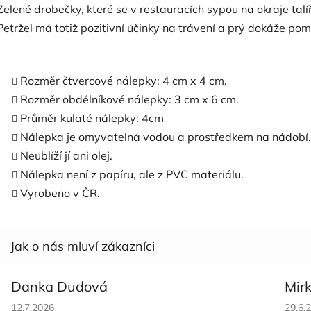
Zelené drobečky, které se v restauracích sypou na okraje talí
Petržel má totiž pozitivní účinky na trávení a prý dokáže po
Rozměr čtvercové nálepky: 4 cm x 4 cm.
Rozměr obdélníkové nálepky: 3 cm x 6 cm.
Průměr kulaté nálepky: 4cm
Nálepka je omyvatelná vodou a prostředkem na nádobí.
Neublíží jí ani olej.
Nálepka není z papíru, ale z PVC materiálu.
Vyrobeno v ČR.
Danka Dudová
Mir
Hodnocení obchodu je 5 z 5 hvězdiček.
Hodno
12.7.2026
29.6.