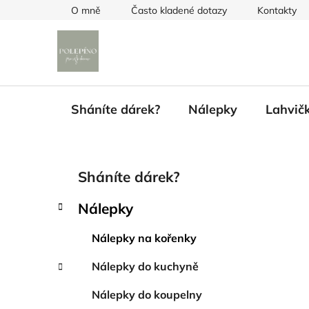
Přejít
O mně
Často kladené dotazy
Kontakty
na
obsah
Sháníte dárek?
Nálepky
Lahvič
P
K
Přeskočit
Sháníte dárek?
a
kategorie
o
t
s
Nálepky
e
t
g
r
Nálepky na kořenky
o
a
r
Nálepky do kuchyně
i
n
e
n
Nálepky do koupelny