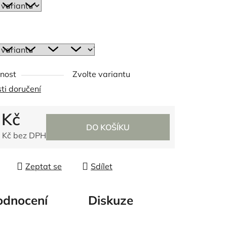
ek.
nost
Zvolte variantu
ti doručení
 Kč
DO KOŠÍKU
 Kč bez DPH
 cena:
Zeptat se
Sdílet
dnocení
Diskuze