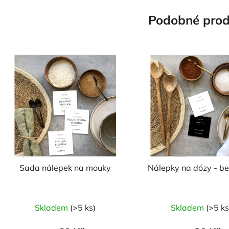
Podobné prod
Sada nálepek na mouky
Nálepky na dózy - be
Průměrné
Skladem
(>5 ks)
Skladem
(>5 ks
hodnocení
produktu