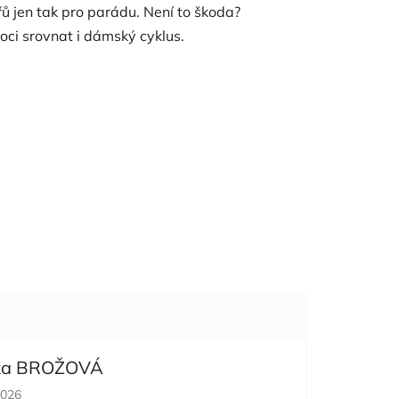
řů jen tak pro parádu. Není to škoda?
moci srovnat i dámský cyklus.
ka BROŽOVÁ
cení obchodu je 5 z 5 hvězdiček.
2026