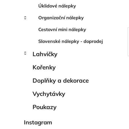
í
Úklidové nálepky
p
a
Organizační nálepky
n
Cestovní mini nálepky
e
l
Slovenské nálepky - doprodej
Lahvičky
Kořenky
Doplňky a dekorace
Vychytávky
Poukazy
Instagram