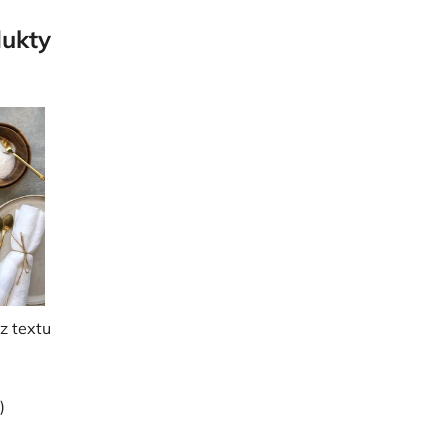
ukty
z textu
)