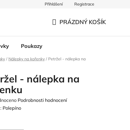
Přihlášení
Registrace
 údajů
PRÁZDNÝ KOŠÍK
NÁKUPNÍ
KOŠÍK
ávky
Poukazy
pky
/
Nálepky na kořenky
/
Petržel - nálepka na
ržel - nálepka na
řenku
né
dnoceno
Podrobnosti hodnocení
ení
:
Polepíno
tu