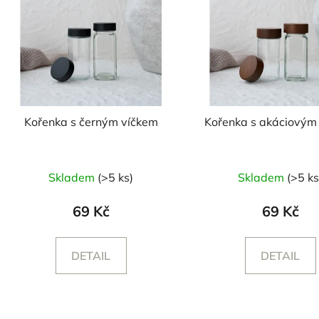
Kořenka s černým víčkem
Kořenka s akáciovým
Průměrné
Průměr
Skladem
(>5 ks)
Skladem
(>5 ks
hodnocení
hodnoc
produktu
produk
69 Kč
69 Kč
je
je
5,0
5,0
DETAIL
DETAIL
z
z
5
5
hvězdiček.
hvězdič