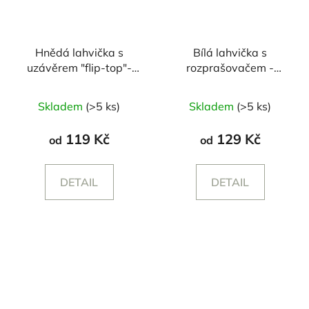
Hnědá lahvička s
Bílá lahvička s
uzávěrem "flip-top"-
rozprašovačem -
250/500 ml
250/500 ml
Skladem
(>5 ks)
Skladem
(>5 ks)
119 Kč
129 Kč
od
od
DETAIL
DETAIL