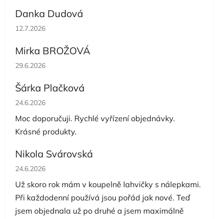
Danka Dudová
Hodnocení obchodu je 5 z 5 hvězdiček.
12.7.2026
Mirka BROŽOVÁ
Hodnocení obchodu je 5 z 5 hvězdiček.
29.6.2026
Šárka Plačková
Hodnocení obchodu je 5 z 5 hvězdiček.
24.6.2026
Moc doporučuji. Rychlé vyřízení objednávky.
Krásné produkty.
Nikola Svárovská
Hodnocení obchodu je 5 z 5 hvězdiček.
24.6.2026
Už skoro rok mám v koupelně lahvičky s nálepkami.
Při každodenní používá jsou pořád jak nové. Teď
jsem objednala už po druhé a jsem maximálně