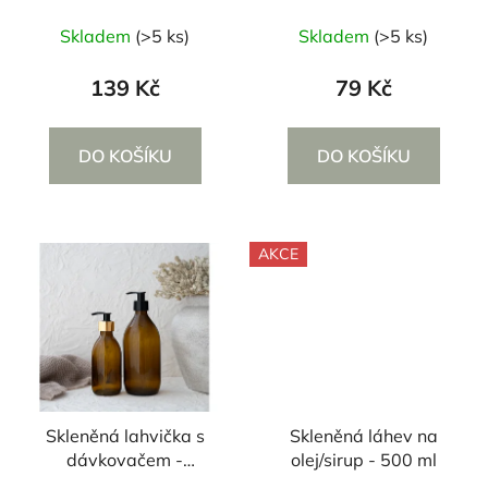
Průměrné
Skladem
(>5 ks)
Skladem
(>5 ks)
hodnocení
produktu
139 Kč
79 Kč
je
5,0
DO KOŠÍKU
DO KOŠÍKU
z
5
hvězdiček.
AKCE
Skleněná lahvička s
Skleněná láhev na
dávkovačem -
olej/sirup - 500 ml
250/500 ml