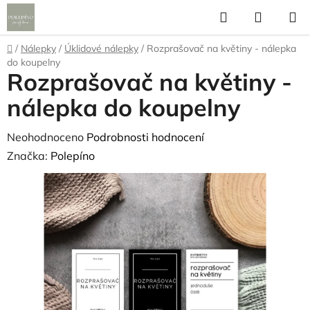
Přejít
Hledat
NÁKUP
na
KOŠÍK
obsah
Domů
/
Nálepky
/
Úklidové nálepky
/
Rozprašovač na květiny - nálepka
do koupelny
Rozprašovač na květiny -
nálepka do koupelny
Průměrné
Neohodnoceno
Podrobnosti hodnocení
hodnocení
Značka:
Polepíno
produktu
je
0,0
z
5
hvězdiček.