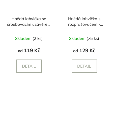
Hnědá lahvička se
Hnědá lahvička s
šroubovacím uzávěrem
rozprašovačem -
- 250/500 ml
250/500 ml
Průměrné
Skladem
(2 ks)
Skladem
(>5 ks)
hodnocení
produktu
119 Kč
129 Kč
od
od
je
5,0
DETAIL
DETAIL
z
5
hvězdiček.