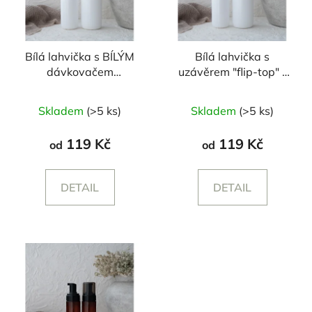
Bílá lahvička s BÍLÝM
Bílá lahvička s
dávkovačem
uzávěrem "flip-top" -
250/500ml
250/500 ml
Průměrné
Skladem
(>5 ks)
Skladem
(>5 ks)
hodnocení
produktu
119 Kč
119 Kč
od
od
je
5,0
DETAIL
DETAIL
z
5
hvězdiček.