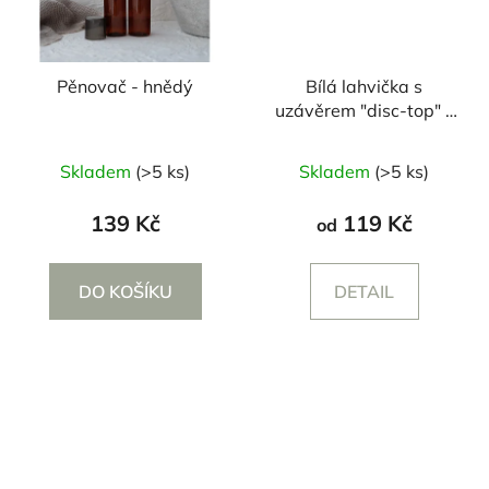
Pěnovač - hnědý
Bílá lahvička s
uzávěrem "disc-top" -
250/500 ml
Průměrné
Skladem
(>5 ks)
Skladem
(>5 ks)
hodnocení
produktu
139 Kč
119 Kč
od
je
5,0
DO KOŠÍKU
DETAIL
z
5
hvězdiček.