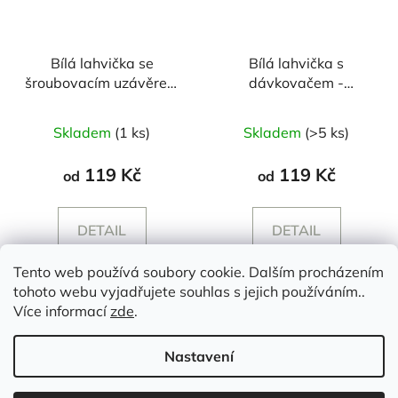
Bílá lahvička se
Bílá lahvička s
šroubovacím uzávěrem
dávkovačem -
- 250/500 ml
250/500 ml
Průměrné
Skladem
(1 ks)
Skladem
(>5 ks)
hodnocení
produktu
119 Kč
119 Kč
od
od
je
5,0
DETAIL
DETAIL
z
5
Tento web používá soubory cookie. Dalším procházením
hvězdiček.
tohoto webu vyjadřujete souhlas s jejich používáním..
Z
Více informací
zde
.
á
p
Nastavení
a
t