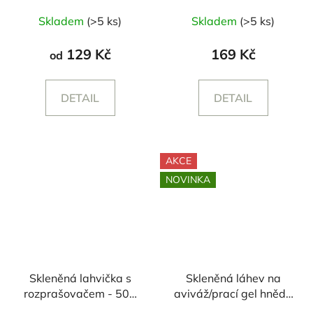
Průměrné
Skladem
(>5 ks)
Skladem
(>5 ks)
hodnocení
produktu
129 Kč
169 Kč
od
je
4,6
DETAIL
DETAIL
z
5
hvězdiček.
AKCE
NOVINKA
Skleněná lahvička s
Skleněná láhev na
rozprašovačem - 500
aviváž/prací gel hnědá
ml
- 1000 ml