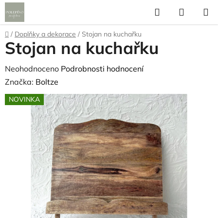
Přejít
Hledat
NÁKUP
na
KOŠÍK
obsah
Domů
/
Doplňky a dekorace
/
Stojan na kuchařku
Stojan na kuchařku
Průměrné
Neohodnoceno
Podrobnosti hodnocení
hodnocení
Značka:
Boltze
produktu
NOVINKA
je
0,0
z
5
hvězdiček.