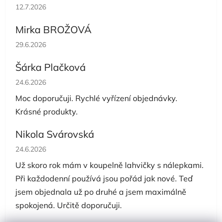
Hodnocení obchodu je 5 z 5 hvězdiček.
12.7.2026
Mirka BROŽOVÁ
Hodnocení obchodu je 5 z 5 hvězdiček.
29.6.2026
Šárka Plačková
Hodnocení obchodu je 5 z 5 hvězdiček.
24.6.2026
Moc doporučuji. Rychlé vyřízení objednávky.
Krásné produkty.
Nikola Svárovská
Hodnocení obchodu je 5 z 5 hvězdiček.
24.6.2026
Už skoro rok mám v koupelně lahvičky s nálepkami.
Při každodenní používá jsou pořád jak nové. Teď
jsem objednala už po druhé a jsem maximálně
spokojená. Určitě doporučuji.