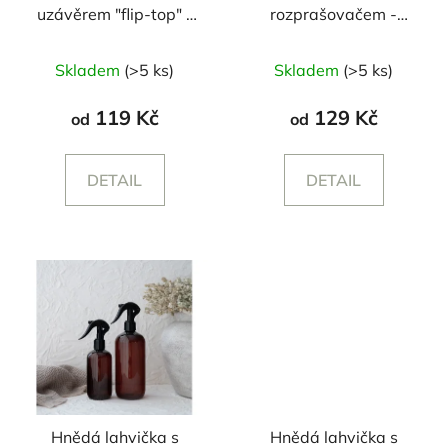
uzávěrem "flip-top" -
rozprašovačem -
250/500 ml
250/500 ml
Skladem
(>5 ks)
Skladem
(>5 ks)
119 Kč
129 Kč
od
od
DETAIL
DETAIL
Hnědá lahvička s
Hnědá lahvička s