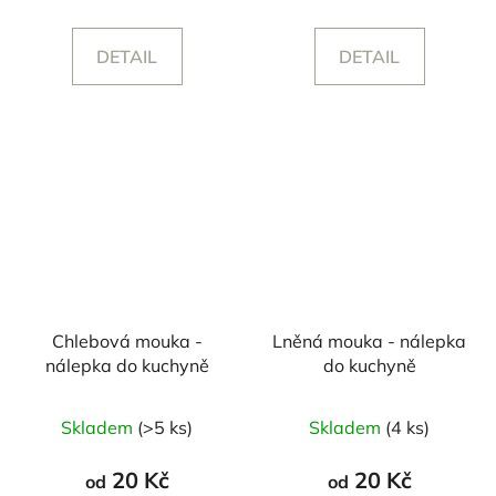
je
4,0
DETAIL
DETAIL
z
5
hvězdiček.
Chlebová mouka -
Lněná mouka - nálepka
nálepka do kuchyně
do kuchyně
Skladem
(>5 ks)
Skladem
(4 ks)
20 Kč
20 Kč
od
od