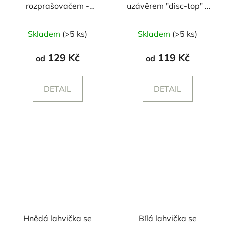
rozprašovačem -
uzávěrem "disc-top" -
250/500 ml
250/500 ml
Průměrné
Skladem
(>5 ks)
Skladem
(>5 ks)
hodnocení
produktu
129 Kč
119 Kč
od
od
je
5,0
DETAIL
DETAIL
z
5
hvězdiček.
Hnědá lahvička se
Bílá lahvička se