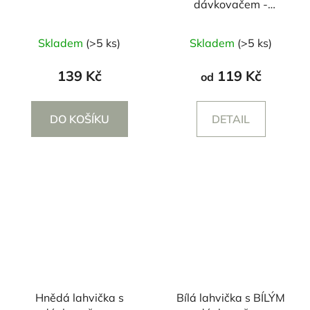
dávkovačem -
250/500 ml
Průměrné
Průměrné
Skladem
(>5 ks)
Skladem
(>5 ks)
hodnocení
hodnocení
produktu
produktu
139 Kč
119 Kč
od
je
je
5,0
5,0
DO KOŠÍKU
DETAIL
z
z
5
5
hvězdiček.
hvězdiček.
Hnědá lahvička s
Bílá lahvička s BÍLÝM