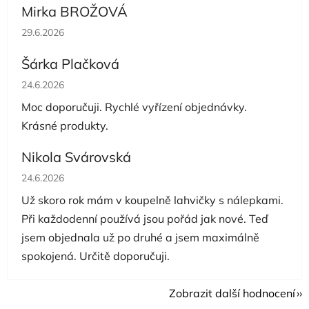
Mirka BROŽOVÁ
Hodnocení obchodu je 5 z 5 hvězdiček.
29.6.2026
Šárka Plačková
Hodnocení obchodu je 5 z 5 hvězdiček.
24.6.2026
Moc doporučuji. Rychlé vyřízení objednávky.
Krásné produkty.
Nikola Svárovská
Hodnocení obchodu je 5 z 5 hvězdiček.
24.6.2026
Už skoro rok mám v koupelně lahvičky s nálepkami.
Při každodenní používá jsou pořád jak nové. Teď
jsem objednala už po druhé a jsem maximálně
spokojená. Určitě doporučuji.
Zobrazit další hodnocení