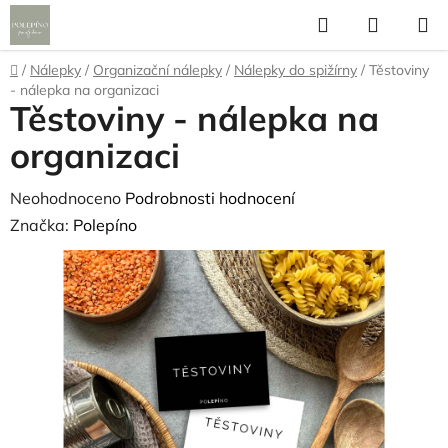
Přejít
Hledat
NÁKUP
na
KOŠÍK
obsah
Domů
/
Nálepky
/
Organizační nálepky
/
Nálepky do spižírny
/
Těstoviny
- nálepka na organizaci
Těstoviny - nálepka na
organizaci
Průměrné
Neohodnoceno
Podrobnosti hodnocení
hodnocení
Značka:
Polepíno
produktu
je
0,0
z
5
hvězdiček.