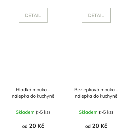
DETAIL
DETAIL
Hladká mouka -
Bezlepková mouka -
nálepka do kuchyně
nálepka do kuchyně
Průměrné
Skladem
(>5 ks)
Skladem
(>5 ks)
hodnocení
produktu
20 Kč
20 Kč
od
od