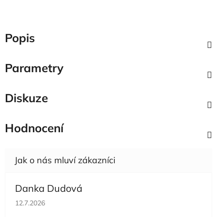
Popis
Parametry
Diskuze
Hodnocení
Danka Dudová
Hodnocení obchodu je 5 z 5 hvězdiček.
12.7.2026