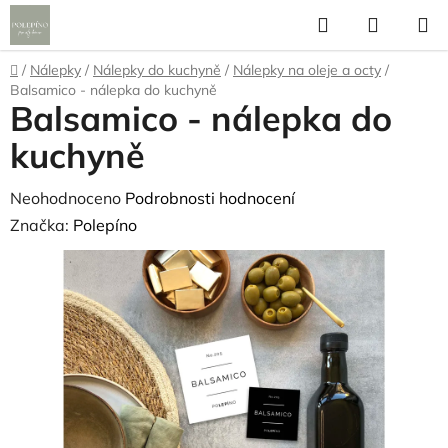
Přejít
Hledat
NÁKUP
na
KOŠÍK
obsah
Domů
/
Nálepky
/
Nálepky do kuchyně
/
Nálepky na oleje a octy
/
Balsamico - nálepka do kuchyně
Balsamico - nálepka do
kuchyně
Průměrné
Neohodnoceno
Podrobnosti hodnocení
hodnocení
Značka:
Polepíno
produktu
je
0,0
z
5
hvězdiček.