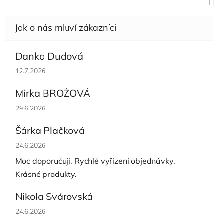
Danka Dudová
Hodnocení obchodu je 5 z 5 hvězdiček.
12.7.2026
Mirka BROŽOVÁ
Hodnocení obchodu je 5 z 5 hvězdiček.
29.6.2026
Šárka Plačková
Hodnocení obchodu je 5 z 5 hvězdiček.
24.6.2026
Moc doporučuji. Rychlé vyřízení objednávky.
Krásné produkty.
Nikola Svárovská
Hodnocení obchodu je 5 z 5 hvězdiček.
24.6.2026