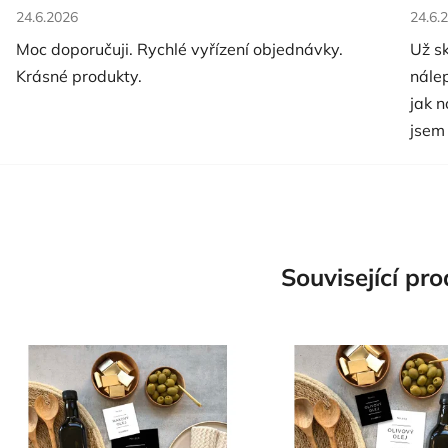
Hodnocení obchodu je 5 z 5 hvězdiček.
Hodno
24.6.2026
24.6.
Moc doporučuji. Rychlé vyřízení objednávky.
Už s
Krásné produkty.
nále
jak 
jsem
Související pr