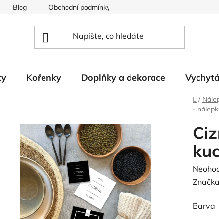
Blog
Obchodní podmínky
Podmínky ochrany osobních
ky
Kořenky
Doplňky a dekorace
Vychyt
Domů
/
Nále
- nálep
Ciz
ku
Průměr
Neoho
hodnoc
Značka
produk
Barva
je