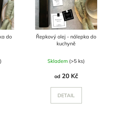
pka do
Řepkový olej - nálepka do
kuchyně
)
Skladem
(>5 ks)
20 Kč
od
DETAIL