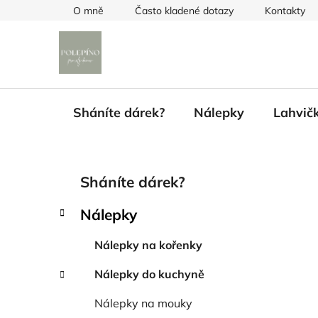
Přejít
O mně
Často kladené dotazy
Kontakty
na
obsah
Sháníte dárek?
Nálepky
Lahvič
P
K
Přeskočit
Sháníte dárek?
a
kategorie
o
t
s
Nálepky
e
t
g
r
Nálepky na kořenky
o
a
r
Nálepky do kuchyně
i
n
e
n
Nálepky na mouky