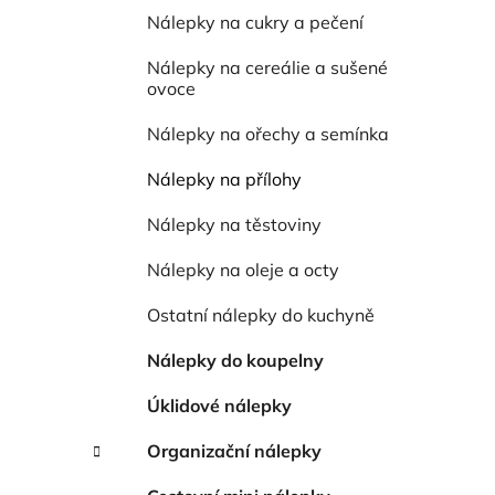
í
Nálepky na cukry a pečení
p
a
Nálepky na cereálie a sušené
n
ovoce
e
Nálepky na ořechy a semínka
l
Nálepky na přílohy
Nálepky na těstoviny
Nálepky na oleje a octy
Ostatní nálepky do kuchyně
Nálepky do koupelny
Úklidové nálepky
Organizační nálepky