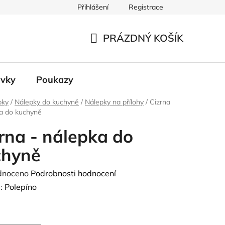
Přihlášení
Registrace
 údajů
PRÁZDNÝ KOŠÍK
NÁKUPNÍ
KOŠÍK
ávky
Poukazy
pky
/
Nálepky do kuchyně
/
Nálepky na přílohy
/
Cizrna
ka do kuchyně
rna - nálepka do
chyně
né
dnoceno
Podrobnosti hodnocení
ení
:
Polepíno
tu