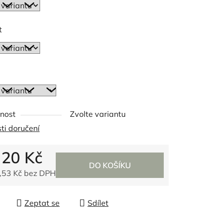
t
ek.
nost
Zvolte variantu
ti doručení
d
20 Kč
DO KOŠÍKU
,53 Kč
bez DPH
 cena:
Zeptat se
Sdílet