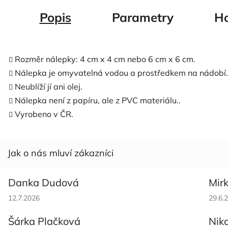
Popis
Parametry
Ho
Rozměr nálepky: 4 cm x 4 cm nebo 6 cm x 6 cm.
Nálepka je omyvatelná vodou a prostředkem na nádobí.
Neublíží jí ani olej.
Nálepka není z papíru, ale z PVC materiálu..
Vyrobeno v ČR.
Danka Dudová
Mir
Hodnocení obchodu je 5 z 5 hvězdiček.
Hodno
12.7.2026
29.6.
Šárka Plačková
Nik