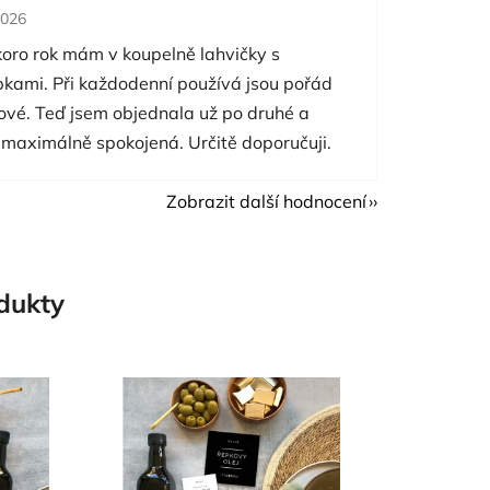
cení obchodu je 5 z 5 hvězdiček.
2026
koro rok mám v koupelně lahvičky s
pkami. Při každodenní používá jsou pořád
nové. Teď jsem objednala už po druhé a
 maximálně spokojená. Určitě doporučuji.
Zobrazit další hodnocení
odukty