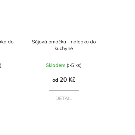
pka do
Sójová omáčka - nálepka do
kuchyně
)
Skladem
(>5 ks)
20 Kč
od
DETAIL