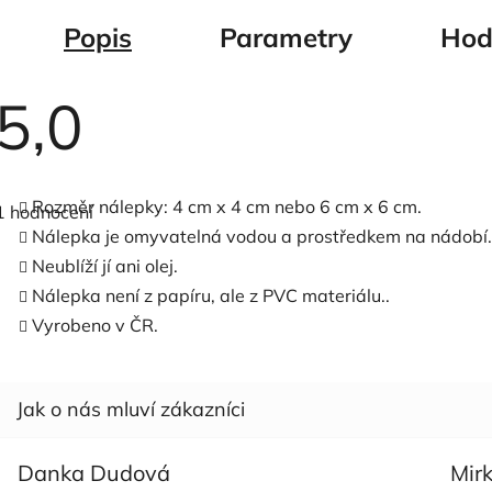
Popis
Parametry
Hod
5,0
Průměrné
hodnocení
Rozměr nálepky: 4 cm x 4 cm nebo 6 cm x 6 cm.
1 hodnocení
produktu
je
Nálepka je omyvatelná vodou a prostředkem na nádobí.
5,0
Neublíží jí ani olej.
z
5
Nálepka není z papíru, ale z PVC materiálu..
hvězdiček.
Vyrobeno v ČR.
Danka Dudová
Mir