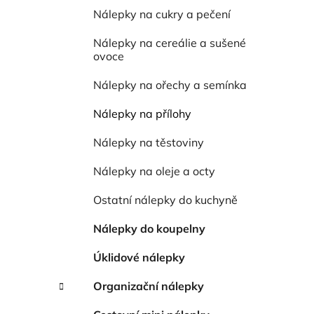
í
Nálepky na cukry a pečení
p
a
Nálepky na cereálie a sušené
n
ovoce
e
Nálepky na ořechy a semínka
l
Nálepky na přílohy
Nálepky na těstoviny
Nálepky na oleje a octy
Ostatní nálepky do kuchyně
Nálepky do koupelny
Úklidové nálepky
Organizační nálepky