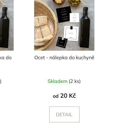
ka do
Ocet - nálepka do kuchyně
)
Skladem
(2 ks)
20 Kč
od
DETAIL