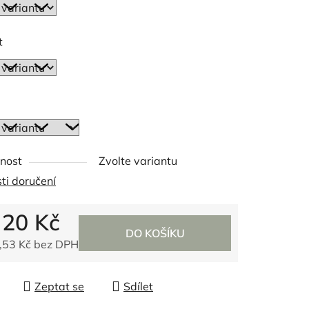
t
ek.
nost
Zvolte variantu
ti doručení
d
20 Kč
DO KOŠÍKU
,53 Kč
bez DPH
 cena:
Zeptat se
Sdílet