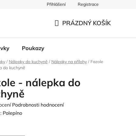
Přihlášení
Registrace
 údajů
PRÁZDNÝ KOŠÍK
NÁKUPNÍ
KOŠÍK
ávky
Poukazy
pky
/
Nálepky do kuchyně
/
Nálepky na přílohy
/
Fazole
ka do kuchyně
ole - nálepka do
chyně
né
ocení
Podrobnosti hodnocení
ení
:
Polepíno
tu