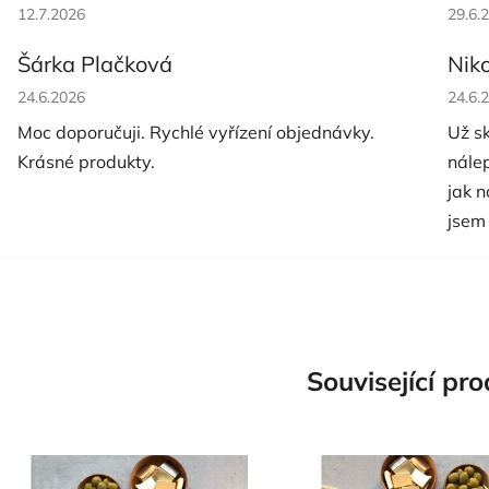
Hodnocení obchodu je 5 z 5 hvězdiček.
Hodno
12.7.2026
29.6.
Šárka Plačková
Nik
Hodnocení obchodu je 5 z 5 hvězdiček.
Hodno
24.6.2026
24.6.
Moc doporučuji. Rychlé vyřízení objednávky.
Už s
Krásné produkty.
nále
jak 
jsem
Související pr