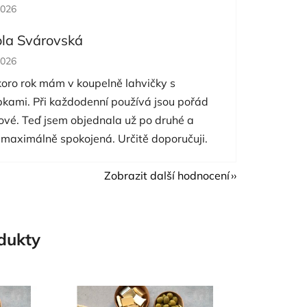
cení obchodu je 5 z 5 hvězdiček.
2026
ola Svárovská
cení obchodu je 5 z 5 hvězdiček.
2026
koro rok mám v koupelně lahvičky s
pkami. Při každodenní používá jsou pořád
nové. Teď jsem objednala už po druhé a
 maximálně spokojená. Určitě doporučuji.
Zobrazit další hodnocení
odukty