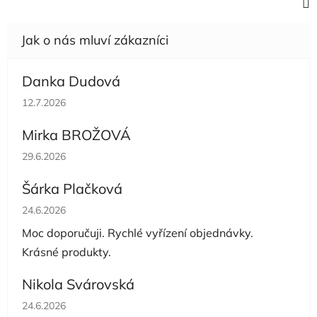
Danka Dudová
Hodnocení obchodu je 5 z 5 hvězdiček.
12.7.2026
Mirka BROŽOVÁ
Hodnocení obchodu je 5 z 5 hvězdiček.
29.6.2026
Šárka Plačková
Hodnocení obchodu je 5 z 5 hvězdiček.
24.6.2026
Moc doporučuji. Rychlé vyřízení objednávky.
Krásné produkty.
Nikola Svárovská
Hodnocení obchodu je 5 z 5 hvězdiček.
24.6.2026