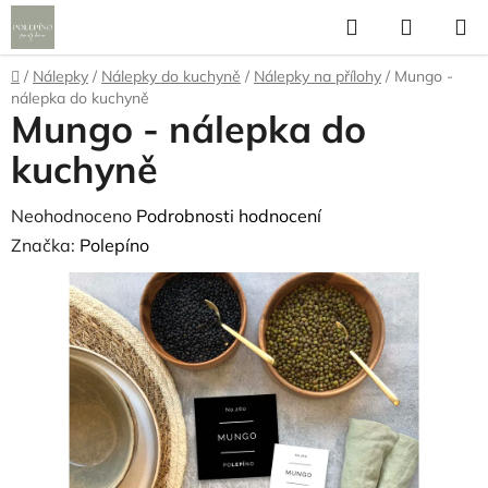
Přejít
Hledat
NÁKUP
na
KOŠÍK
obsah
Domů
/
Nálepky
/
Nálepky do kuchyně
/
Nálepky na přílohy
/
Mungo -
nálepka do kuchyně
Mungo - nálepka do
kuchyně
Průměrné
Neohodnoceno
Podrobnosti hodnocení
hodnocení
Značka:
Polepíno
produktu
je
0,0
z
5
hvězdiček.