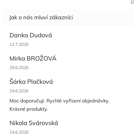
Danka Dudová
Hodnocení obchodu je 5 z 5 hvězdiček.
12.7.2026
Mirka BROŽOVÁ
Hodnocení obchodu je 5 z 5 hvězdiček.
29.6.2026
Šárka Plačková
Hodnocení obchodu je 5 z 5 hvězdiček.
24.6.2026
Moc doporučuji. Rychlé vyřízení objednávky.
Krásné produkty.
Nikola Svárovská
Hodnocení obchodu je 5 z 5 hvězdiček.
24.6.2026