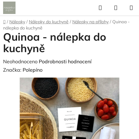
Přejít
Hledat
NÁKUP
na
KOŠÍK
obsah
Domů
/
Nálepky
/
Nálepky do kuchyně
/
Nálepky na přílohy
/
Quinoa -
nálepka do kuchyně
Quinoa - nálepka do
kuchyně
Průměrné
Neohodnoceno
Podrobnosti hodnocení
hodnocení
Značka:
Polepíno
produktu
je
0,0
z
5
hvězdiček.