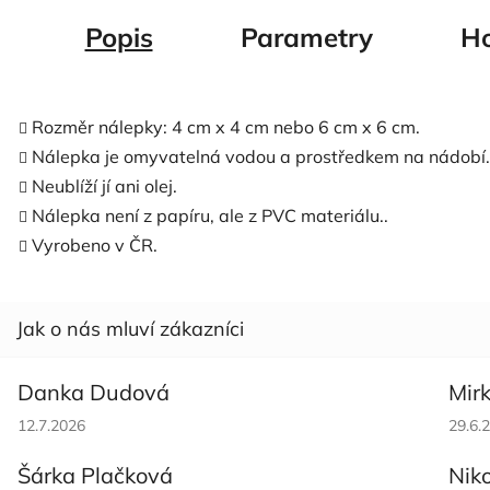
Popis
Parametry
Ho
Rozměr nálepky: 4 cm x 4 cm nebo 6 cm x 6 cm.
Nálepka je omyvatelná vodou a prostředkem na nádobí
Neublíží jí ani olej.
Nálepka není z papíru, ale z PVC materiálu..
Vyrobeno v ČR.
Danka Dudová
Mir
Hodnocení obchodu je 5 z 5 hvězdiček.
Hodno
12.7.2026
29.6.
Šárka Plačková
Nik