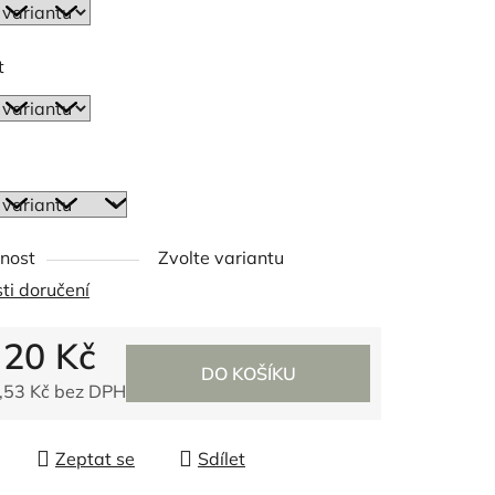
t
ek.
nost
Zvolte variantu
ti doručení
d
20 Kč
DO KOŠÍKU
,53 Kč
bez DPH
 cena:
Zeptat se
Sdílet