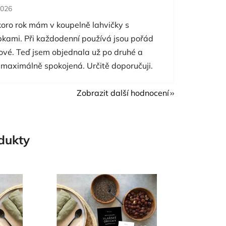
cení obchodu je 5 z 5 hvězdiček.
2026
koro rok mám v koupelně lahvičky s
pkami. Při každodenní používá jsou pořád
nové. Teď jsem objednala už po druhé a
 maximálně spokojená. Určitě doporučuji.
Zobrazit další hodnocení
odukty