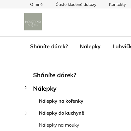
Přejít
O mně
Často kladené dotazy
Kontakty
na
obsah
Sháníte dárek?
Nálepky
Lahvič
P
K
Přeskočit
Sháníte dárek?
a
kategorie
o
t
s
Nálepky
e
t
g
r
Nálepky na kořenky
o
a
r
Nálepky do kuchyně
i
n
e
n
Nálepky na mouky