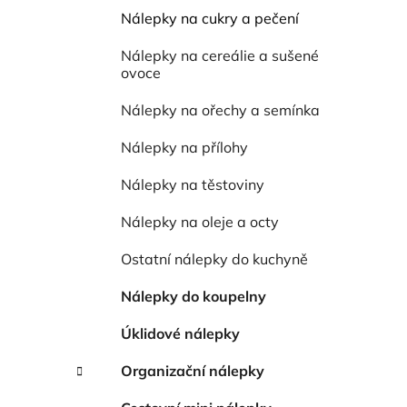
í
Nálepky na cukry a pečení
p
a
Nálepky na cereálie a sušené
n
ovoce
e
Nálepky na ořechy a semínka
l
Nálepky na přílohy
Nálepky na těstoviny
Nálepky na oleje a octy
Ostatní nálepky do kuchyně
Nálepky do koupelny
Úklidové nálepky
Organizační nálepky