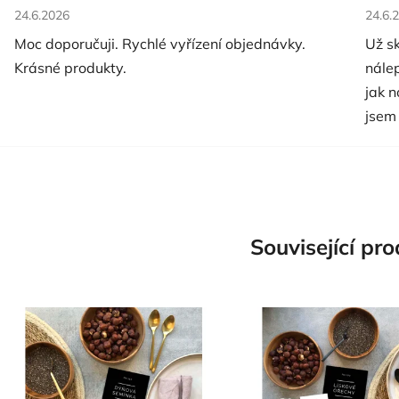
Hodnocení obchodu je 5 z 5 hvězdiček.
Hodno
24.6.2026
24.6.
Moc doporučuji. Rychlé vyřízení objednávky.
Už s
Krásné produkty.
nále
jak 
jsem
Související pr