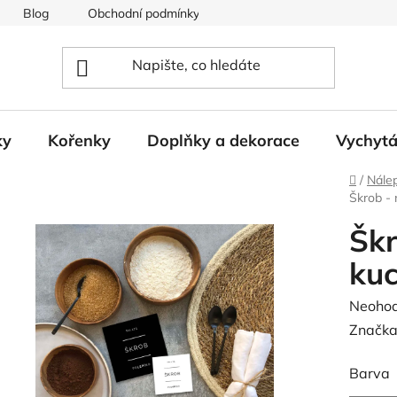
Blog
Obchodní podmínky
Podmínky ochrany osobních
ky
Kořenky
Doplňky a dekorace
Vychyt
Domů
/
Nále
Škrob -
Škr
ku
Průměr
Neoho
hodnoc
Značka
produk
Barva
je