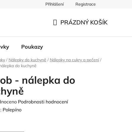
Přihlášení
Registrace
 údajů
PRÁZDNÝ KOŠÍK
NÁKUPNÍ
KOŠÍK
ávky
Poukazy
pky
/
Nálepky do kuchyně
/
Nálepky na cukry a pečení
/
 nálepka do kuchyně
ob - nálepka do
chyně
né
dnoceno
Podrobnosti hodnocení
ení
:
Polepíno
tu