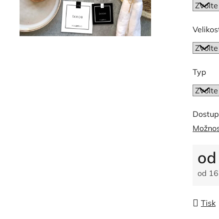
0,0
z
5
Velikos
hvězdič
Typ
Dostup
Možnos
o
od
16
Měrná
Tisk