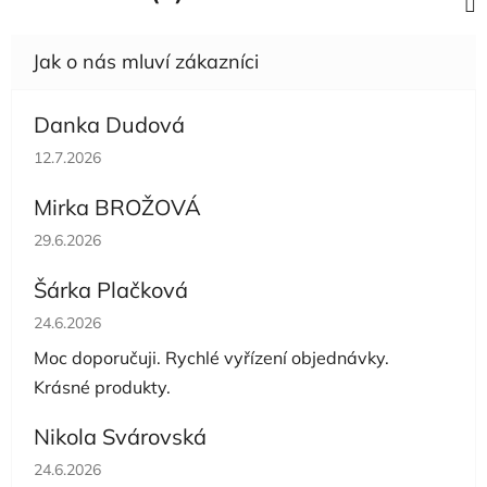
Danka Dudová
Hodnocení obchodu je 5 z 5 hvězdiček.
12.7.2026
Mirka BROŽOVÁ
Hodnocení obchodu je 5 z 5 hvězdiček.
29.6.2026
Šárka Plačková
Hodnocení obchodu je 5 z 5 hvězdiček.
24.6.2026
Moc doporučuji. Rychlé vyřízení objednávky.
Krásné produkty.
Nikola Svárovská
Hodnocení obchodu je 5 z 5 hvězdiček.
24.6.2026