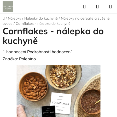
Přejít
Hledat
NÁKUP
na
KOŠÍK
obsah
Domů
/
Nálepky
/
Nálepky do kuchyně
/
Nálepky na cereálie a sušené
ovoce
/
Cornflakes - nálepka do kuchyně
Cornflakes - nálepka do
kuchyně
Průměrné
1 hodnocení
Podrobnosti hodnocení
hodnocení
Značka:
Polepíno
produktu
je
5,0
z
5
hvězdiček.