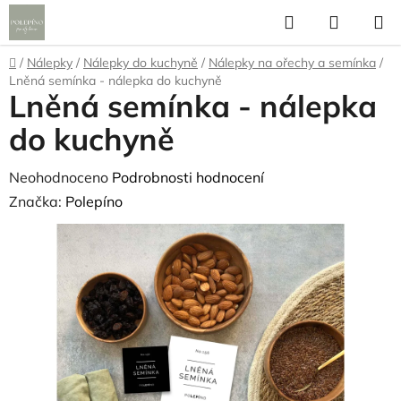
Přejít
Hledat
NÁKUP
na
KOŠÍK
obsah
Domů
/
Nálepky
/
Nálepky do kuchyně
/
Nálepky na ořechy a semínka
/
Lněná semínka - nálepka do kuchyně
Lněná semínka - nálepka
do kuchyně
Průměrné
Neohodnoceno
Podrobnosti hodnocení
hodnocení
Značka:
Polepíno
produktu
je
0,0
z
5
hvězdiček.