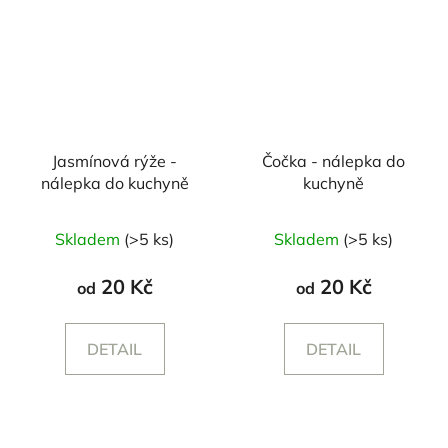
Jasmínová rýže -
Čočka - nálepka do
nálepka do kuchyně
kuchyně
Průměrné
Skladem
(>5 ks)
Skladem
(>5 ks)
hodnocení
produktu
20 Kč
20 Kč
od
od
je
5,0
DETAIL
DETAIL
z
5
hvězdiček.