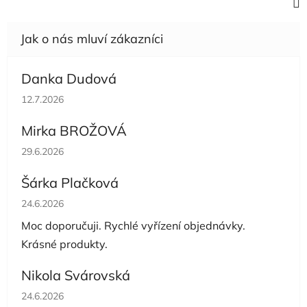
Danka Dudová
Hodnocení obchodu je 5 z 5 hvězdiček.
12.7.2026
Mirka BROŽOVÁ
Hodnocení obchodu je 5 z 5 hvězdiček.
29.6.2026
Šárka Plačková
Hodnocení obchodu je 5 z 5 hvězdiček.
24.6.2026
Moc doporučuji. Rychlé vyřízení objednávky.
Krásné produkty.
Nikola Svárovská
Hodnocení obchodu je 5 z 5 hvězdiček.
24.6.2026