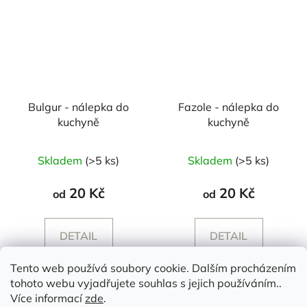
Bulgur - nálepka do
Fazole - nálepka do
kuchyně
kuchyně
Průměrné
Skladem
(>5 ks)
Skladem
(>5 ks)
hodnocení
produktu
20 Kč
20 Kč
od
od
je
5,0
DETAIL
DETAIL
z
5
Tento web používá soubory cookie. Dalším procházením
hvězdiček.
tohoto webu vyjadřujete souhlas s jejich používáním..
Z
Více informací
zde
.