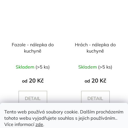
Fazole - nálepka do
Hrách - nálepka do
kuchyně
kuchyně
Průměrné
Skladem
(>5 ks)
Skladem
(>5 ks)
hodnocení
produktu
20 Kč
20 Kč
od
od
je
5,0
DETAIL
DETAIL
z
5
Tento web používá soubory cookie. Dalším procházením
hvězdiček.
tohoto webu vyjadřujete souhlas s jejich používáním..
Z
Více informací
zde
.