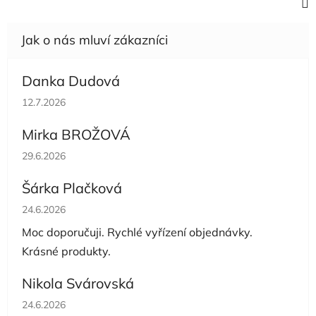
Danka Dudová
Hodnocení obchodu je 5 z 5 hvězdiček.
12.7.2026
Mirka BROŽOVÁ
Hodnocení obchodu je 5 z 5 hvězdiček.
29.6.2026
Šárka Plačková
Hodnocení obchodu je 5 z 5 hvězdiček.
24.6.2026
Moc doporučuji. Rychlé vyřízení objednávky.
Krásné produkty.
Nikola Svárovská
Hodnocení obchodu je 5 z 5 hvězdiček.
24.6.2026