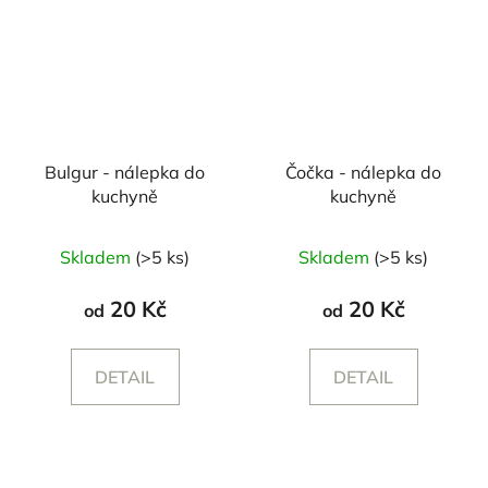
Bulgur - nálepka do
Čočka - nálepka do
kuchyně
kuchyně
Průměrné
Skladem
(>5 ks)
Skladem
(>5 ks)
hodnocení
produktu
20 Kč
20 Kč
od
od
je
5,0
DETAIL
DETAIL
z
5
hvězdiček.