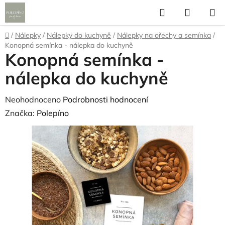
Přejít
Hledat
NÁKUP
na
KOŠÍK
obsah
Domů
/
Nálepky
/
Nálepky do kuchyně
/
Nálepky na ořechy a semínka
/
Konopná semínka - nálepka do kuchyně
Konopná semínka -
nálepka do kuchyně
Průměrné
Neohodnoceno
Podrobnosti hodnocení
hodnocení
Značka:
Polepíno
produktu
je
0,0
z
5
hvězdiček.