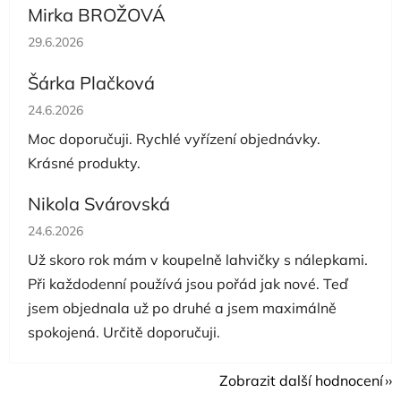
Mirka BROŽOVÁ
Hodnocení obchodu je 5 z 5 hvězdiček.
29.6.2026
Šárka Plačková
Hodnocení obchodu je 5 z 5 hvězdiček.
24.6.2026
Moc doporučuji. Rychlé vyřízení objednávky.
Krásné produkty.
Nikola Svárovská
Hodnocení obchodu je 5 z 5 hvězdiček.
24.6.2026
Už skoro rok mám v koupelně lahvičky s nálepkami.
Při každodenní používá jsou pořád jak nové. Teď
jsem objednala už po druhé a jsem maximálně
spokojená. Určitě doporučuji.
Zobrazit další hodnocení