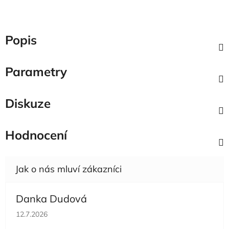
Popis
Parametry
Diskuze
Hodnocení
Danka Dudová
Hodnocení obchodu je 5 z 5 hvězdiček.
12.7.2026