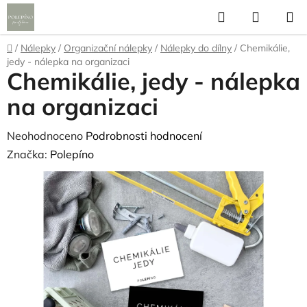
Přejít
Hledat
NÁKUP
na
KOŠÍK
obsah
Domů
/
Nálepky
/
Organizační nálepky
/
Nálepky do dílny
/
Chemikálie,
jedy - nálepka na organizaci
Chemikálie, jedy - nálepka
na organizaci
Průměrné
Neohodnoceno
Podrobnosti hodnocení
hodnocení
Značka:
Polepíno
produktu
je
0,0
z
5
hvězdiček.