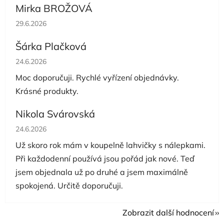
Mirka BROŽOVÁ
Hodnocení obchodu je 5 z 5 hvězdiček.
29.6.2026
Šárka Plačková
Hodnocení obchodu je 5 z 5 hvězdiček.
24.6.2026
Moc doporučuji. Rychlé vyřízení objednávky.
Krásné produkty.
Nikola Svárovská
Hodnocení obchodu je 5 z 5 hvězdiček.
24.6.2026
Už skoro rok mám v koupelně lahvičky s nálepkami.
Při každodenní používá jsou pořád jak nové. Teď
jsem objednala už po druhé a jsem maximálně
spokojená. Určitě doporučuji.
Zobrazit další hodnocení