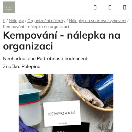
Přejít
Hledat
NÁKUP
na
KOŠÍK
obsah
Domů
/
Nálepky
/
Organizační nálepky
/
Nálepky na sportovní vybavení
/
Kempování - nálepka na organizaci
Kempování - nálepka na
organizaci
Průměrné
Neohodnoceno
Podrobnosti hodnocení
hodnocení
Značka:
Polepíno
produktu
je
0,0
z
5
hvězdiček.