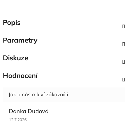
Popis
Parametry
Diskuze
Hodnocení
Danka Dudová
Hodnocení obchodu je 5 z 5 hvězdiček.
12.7.2026