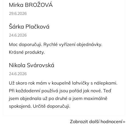
Mirka BROŽOVÁ
Hodnocení obchodu je 5 z 5 hvězdiček.
29.6.2026
Šárka Plačková
Hodnocení obchodu je 5 z 5 hvězdiček.
24.6.2026
Moc doporučuji. Rychlé vyřízení objednávky.
Krásné produkty.
Nikola Svárovská
Hodnocení obchodu je 5 z 5 hvězdiček.
24.6.2026
Už skoro rok mám v koupelně lahvičky s nálepkami.
Při každodenní používá jsou pořád jak nové. Teď
jsem objednala už po druhé a jsem maximálně
spokojená. Určitě doporučuji.
Zobrazit další hodnocení