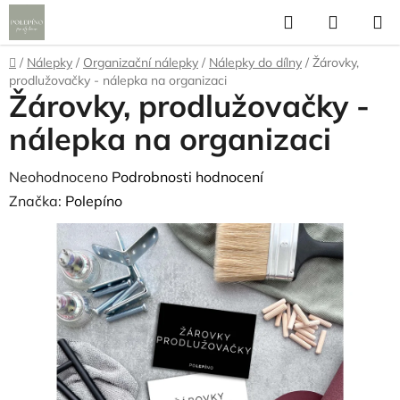
Přejít
Hledat
NÁKUP
na
KOŠÍK
obsah
Domů
/
Nálepky
/
Organizační nálepky
/
Nálepky do dílny
/
Žárovky,
prodlužovačky - nálepka na organizaci
Žárovky, prodlužovačky -
nálepka na organizaci
Průměrné
Neohodnoceno
Podrobnosti hodnocení
hodnocení
Značka:
Polepíno
produktu
je
0,0
z
5
hvězdiček.