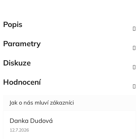
Popis
Parametry
Diskuze
Hodnocení
Danka Dudová
Hodnocení obchodu je 5 z 5 hvězdiček.
12.7.2026