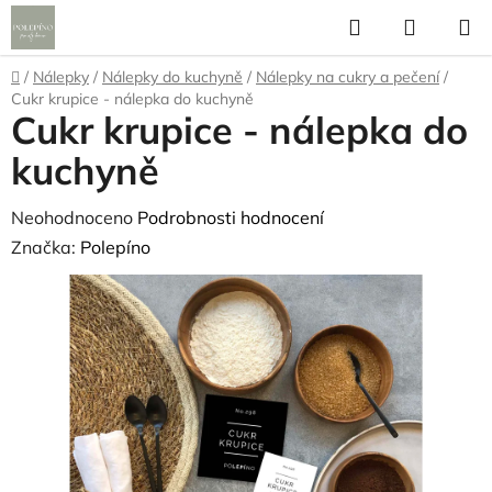
Přejít
Hledat
NÁKUP
na
KOŠÍK
obsah
Domů
/
Nálepky
/
Nálepky do kuchyně
/
Nálepky na cukry a pečení
/
Cukr krupice - nálepka do kuchyně
Cukr krupice - nálepka do
kuchyně
Průměrné
Neohodnoceno
Podrobnosti hodnocení
hodnocení
Značka:
Polepíno
produktu
je
0,0
z
5
hvězdiček.