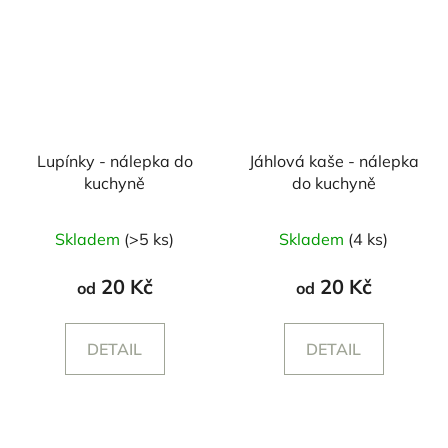
Lupínky - nálepka do
Jáhlová kaše - nálepka
kuchyně
do kuchyně
Průměrné
Skladem
(>5 ks)
Skladem
(4 ks)
hodnocení
produktu
20 Kč
20 Kč
od
od
je
5,0
DETAIL
DETAIL
z
5
hvězdiček.