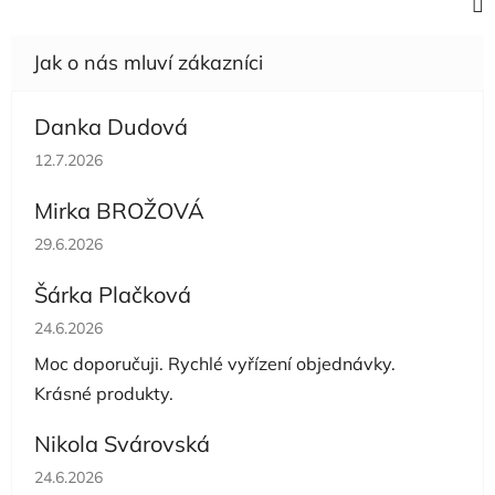
Danka Dudová
Hodnocení obchodu je 5 z 5 hvězdiček.
12.7.2026
Mirka BROŽOVÁ
Hodnocení obchodu je 5 z 5 hvězdiček.
29.6.2026
Šárka Plačková
Hodnocení obchodu je 5 z 5 hvězdiček.
24.6.2026
Moc doporučuji. Rychlé vyřízení objednávky.
Krásné produkty.
Nikola Svárovská
Hodnocení obchodu je 5 z 5 hvězdiček.
24.6.2026