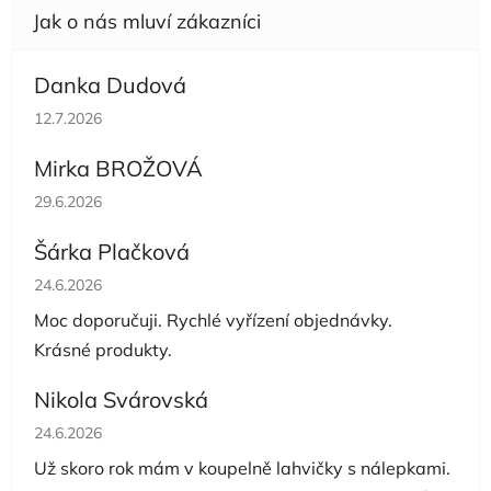
Danka Dudová
Hodnocení obchodu je 5 z 5 hvězdiček.
12.7.2026
Mirka BROŽOVÁ
Hodnocení obchodu je 5 z 5 hvězdiček.
29.6.2026
Šárka Plačková
Hodnocení obchodu je 5 z 5 hvězdiček.
24.6.2026
Moc doporučuji. Rychlé vyřízení objednávky.
Krásné produkty.
Nikola Svárovská
Hodnocení obchodu je 5 z 5 hvězdiček.
24.6.2026
Už skoro rok mám v koupelně lahvičky s nálepkami.