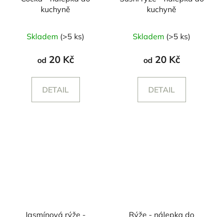
kuchyně
kuchyně
Průměrné
Skladem
(>5 ks)
Skladem
(>5 ks)
hodnocení
produktu
20 Kč
20 Kč
od
od
je
5,0
DETAIL
DETAIL
z
5
hvězdiček.
Jasmínová rýže -
Rýže - nálepka do