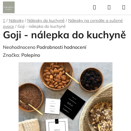
Přejít
Hledat
NÁKUP
na
KOŠÍK
obsah
Domů
/
Nálepky
/
Nálepky do kuchyně
/
Nálepky na cereálie a sušené
ovoce
/
Goji - nálepka do kuchyně
Goji - nálepka do kuchyně
Průměrné
Neohodnoceno
Podrobnosti hodnocení
hodnocení
Značka:
Polepíno
produktu
je
0,0
z
5
hvězdiček.