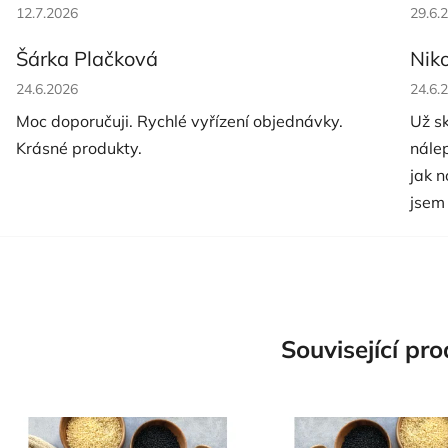
Hodnocení obchodu je 5 z 5 hvězdiček.
Hodno
12.7.2026
29.6.
Šárka Plačková
Nik
Hodnocení obchodu je 5 z 5 hvězdiček.
Hodno
24.6.2026
24.6.
Moc doporučuji. Rychlé vyřízení objednávky.
Už s
Krásné produkty.
nále
jak 
jsem
Související pr