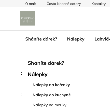
Přejít
O mně
Často kladené dotazy
Kontakty
na
obsah
Sháníte dárek?
Nálepky
Lahvič
P
K
Přeskočit
Sháníte dárek?
a
kategorie
o
t
s
Nálepky
e
t
g
r
Nálepky na kořenky
o
a
r
Nálepky do kuchyně
i
n
e
n
Nálepky na mouky