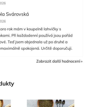
cení obchodu je 5 z 5 hvězdiček.
2026
ola Svárovská
cení obchodu je 5 z 5 hvězdiček.
2026
koro rok mám v koupelně lahvičky s
pkami. Při každodenní používá jsou pořád
nové. Teď jsem objednala už po druhé a
 maximálně spokojená. Určitě doporučuji.
Zobrazit další hodnocení
odukty