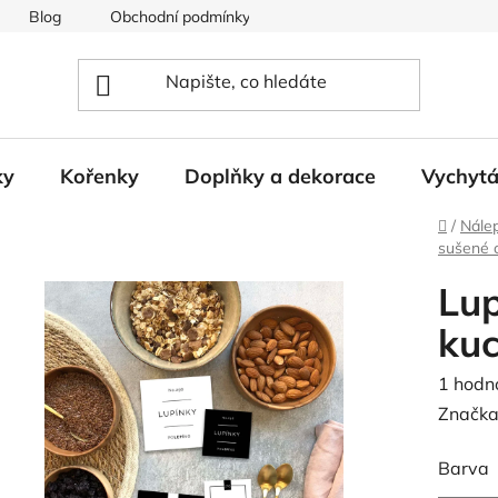
Blog
Obchodní podmínky
Podmínky ochrany osobních
ky
Kořenky
Doplňky a dekorace
Vychyt
Domů
/
Nále
sušené 
Lup
ku
Průměr
1 hodn
hodnoc
Značka
produk
Barva
je