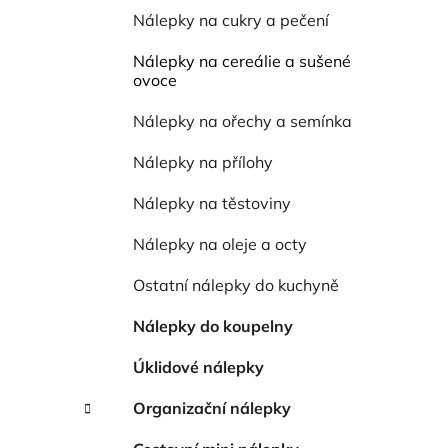
í
Nálepky na cukry a pečení
p
a
Nálepky na cereálie a sušené
n
ovoce
e
Nálepky na ořechy a semínka
l
Nálepky na přílohy
Nálepky na těstoviny
Nálepky na oleje a octy
Ostatní nálepky do kuchyně
Nálepky do koupelny
Úklidové nálepky
Organizační nálepky