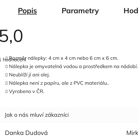
Popis
Parametry
Hod
5,0
Průměrné
hodnocení
Rozměr nálepky: 4 cm x 4 cm nebo 6 cm x 6 cm.
1 hodnocení
produktu
je
Nálepka je omyvatelná vodou a prostředkem na nádobí.
5,0
Neublíží jí ani olej.
z
5
Nálepka není z papíru, ale z PVC materiálu..
hvězdiček.
Vyrobeno v ČR.
Danka Dudová
Mir