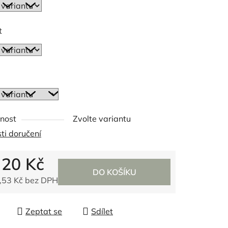
t
ek.
nost
Zvolte variantu
ti doručení
d
20 Kč
DO KOŠÍKU
,53 Kč
bez DPH
 cena:
Zeptat se
Sdílet