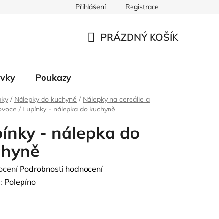
Přihlášení
Registrace
 údajů
PRÁZDNÝ KOŠÍK
NÁKUPNÍ
KOŠÍK
ávky
Poukazy
pky
/
Nálepky do kuchyně
/
Nálepky na cereálie a
ovoce
/
Lupínky - nálepka do kuchyně
ínky - nálepka do
chyně
né
ocení
Podrobnosti hodnocení
ení
:
Polepíno
tu