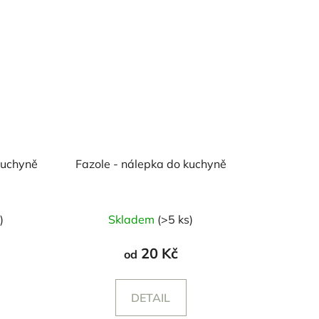
kuchyně
Fazole - nálepka do kuchyně
Průměrné
)
Skladem
(>5 ks)
hodnocení
produktu
20 Kč
od
je
5,0
DETAIL
z